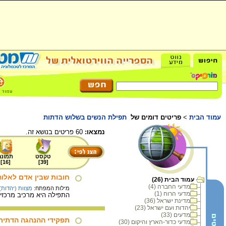
עמוד הבית
>
פריטים דומים של
תפילת הנשים בשלוש הדתות
נמצאו:
60 פריטים בנושא זה.
טקסט
תמונה
]
16
[
]
39
[
חובות שבין אדם לאלוה
עמוד הבית (26)
מדעי החברה (4)
מילות המפתח:
מצוות (יהדות)
מדעי הרוח (1)
התפילה היא מרכיב מרכזי
מדינת ישראל (36)
יהדות ועם ישראל (23)
מדעים (33)
תפקידי ההנהגה הדתית
מדעי כדור-הארץ והיקום (30)