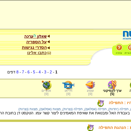
על הספריה
הסדרי נגישות
כתבו אלינו
1
-
2
-
3
-
4
-
5
-
6
-
7
-
8
דפים
ערך לקסיקוני
שמע
וידיאו
אתרים
]
0
[
]
0
[
]
0
[
]
5
[
יו : התפילה
,
תפילה (יהדות)
,
תפילה (אסלאם)
,
תפילה (נצרות)
,
מצוות (אסלאם)
,
מצוות (נצרות)
 בעבודת האל ומבטאת את שאיפת המאמינים ליצור קשר עמו. הטקסט דן בחובת התפ
 : הנהגת התפילה