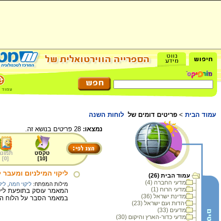
עמוד הבית
>
פריטים דומים של
לוחות השנה
נמצאו:
28 פריטים בנושא זה.
טקסט
תמונה
]
0
[
]
10
[
ליקוי המילניום ומעבר 
עמוד הבית (26)
מדעי החברה (4)
מילות המפתח:
ליקוי חמה
,
ליק
מדעי הרוח (1)
המאמר עוסק בתופעת ליקוי
מדינת ישראל (36)
במאמר הסבר על הלוח הגרגו
יהדות ועם ישראל (23)
מדעים (33)
מדעי כדור-הארץ והיקום (30)