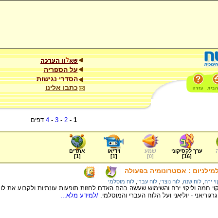
על הספריה
הסדרי נגישות
כתבו אלינו
1
-
2
-
3
-
4
דפים
ערך לקסיקוני
שמע
וידיאו
אתרים
]
1
[
]
1
[
]
0
[
]
16
[
למילניום : אסטרונומיה בפעולה
וי ירח
,
לוח שנה
,
לוח נוצרי
,
לוח עברי
,
לוח מוסלמי
 חמה וליקוי ירח והשימוש שעשה בהם האדם לחזות תופעות עונתיות ולקבוע את לו
ריאני - יוליאני ועל הלוח העברי והמוסלמי.
/למידע מלא...