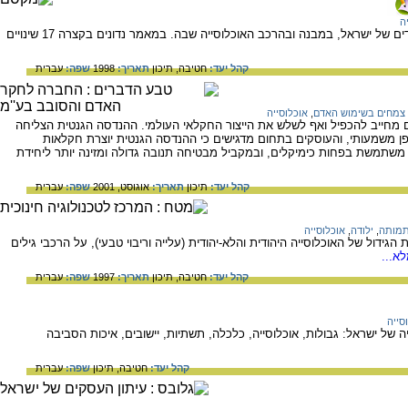
ה
מאז הקמת המדינה חלו שינויים גדולים במימדים של ישראל, במבנה ובהרכב האוכלוסייה שבה. במאמר נדונים בקצרה 17 שינויים
קהל יעד:
חטיבה,
תיכון
תאריך:
1998
שפה:
עברית
צמחים בשימוש האדם
,
אוכלוסייה
לם מחייב להכפיל ואף לשלש את הייצור החקלאי העולמי. ההנדסה הגנטית הצליחה
ופן משמעותי, והעוסקים בתחום מדגישים כי ההנדסה הגנטית יוצרת חקלאות
 משתמשת בפחות כימיקלים, ובמקביל מבטיחה תנובה גדולה ומזינה יותר ליחידת
קהל יעד:
תיכון
תאריך:
אוגוסט, 2001
שפה:
עברית
מותה
,
ילודה
,
אוכלוסייה
 הגידול של האוכלוסייה היהודית והלא-יהודית (עלייה וריבוי טבעי), על הרכבי גילים
א...
קהל יעד:
חטיבה,
תיכון
תאריך:
1997
שפה:
עברית
סייה
של ישראל: גבולות, אוכלוסייה, כלכלה, תשתיות, יישובים, איכות הסביבה
קהל יעד:
חטיבה,
תיכון
שפה:
עברית