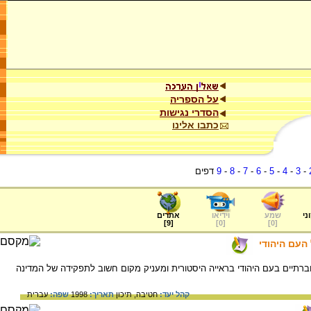
על הספריה
הסדרי נגישות
כתבו אלינו
-
3
-
4
-
5
-
6
-
7
-
8
-
9
דפים
ני
שמע
וידיאו
אתרים
]
9
[
]
0
[
]
0
[
העם היהודי
רתיים בעם היהודי בראייה היסטורית ומעניק מקום חשוב לתפקידה של המדינה
קהל יעד:
חטיבה,
תיכון
תאריך:
1998
שפה:
עברית