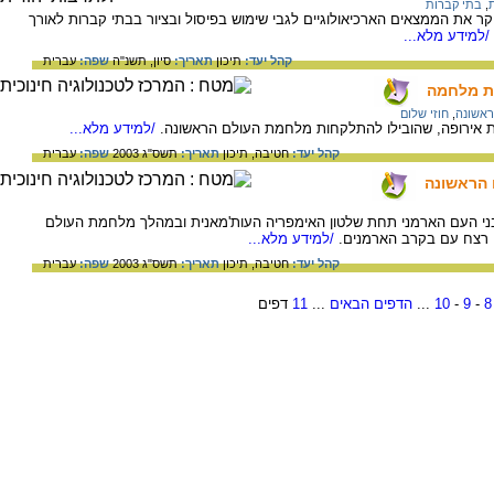
ת
,
בתי קברות
ר את הממצאים הארכיאולוגיים לגבי שימוש בפיסול ובציור בבתי קברות לאורך
/למידע מלא...
קהל יעד:
תיכון
תאריך:
סיון, תשנ"ה
שפה:
עברית
אשונה
,
חוזי שלום
ת אירופה, שהובילו להתלקחות מלחמת העולם הראשונה.
/למידע מלא...
קהל יעד:
חטיבה,
תיכון
תאריך:
תשס"ג 2003
שפה:
עברית
 הראשונה
הארמני. במאה ה-19 חיו רוב בני העם הארמני תחת שלטון האימפריה העות'מאנית ובמהלך מלחמת העולם
/למידע מלא...
קהל יעד:
חטיבה,
תיכון
תאריך:
תשס"ג 2003
שפה:
עברית
8
-
9
-
10
...
הדפים הבאים
...
11
דפים