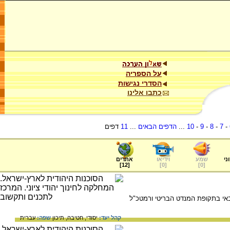
על הספריה
הסדרי נגישות
כתבו אלינו
-
7
-
8
-
9
-
10
...
הדפים הבאים
...
11
דפים
ני
שמע
וידיאו
אתרים
]
12
[
]
0
[
]
0
[
1), שהיה מנהיג צבאי בתקופת המנדט הבריטי ורמטכ"ל
קהל יעד:
יסודי,
חטיבה,
תיכון
שפה:
עברית