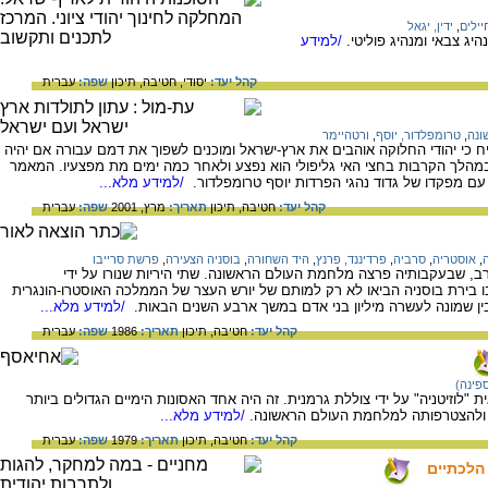
יילים
,
ידין, יגאל
/למידע
קהל יעד:
יסודי,
חטיבה,
תיכון
שפה:
עברית
ונה
,
טרומפלדור, יוסף
,
ורטהיימר
יח כי יהודי החלוקה אוהבים את ארץ-ישראל ומוכנים לשפוך את דמם עבורה אם יהיה
 במהלך הקרבות בחצי האי גליפולי הוא נפצע ולאחר כמה ימים מת מפצעיו. המאמר
 עם מפקדו של גדוד נהגי הפרדות יוסף טרומפלדור.
/למידע מלא...
קהל יעד:
חטיבה,
תיכון
תאריך:
מרץ, 2001
שפה:
עברית
,
אוסטריה
,
סרביה
,
פרדיננד, פרנץ
,
היד השחורה
,
בוסניה הצעירה
,
פרשת סרייבו
, שבעקבותיה פרצה מלחמת העולם הראשונה. שתי היריות שנורו על ידי
סיה סרבי ב 28 ביוני 1914 בסרייבו בירת בוסניה הביאו לא רק למותם של יורש העצר של הממלכה האוסטרו-הונגרית
ין שמונה לעשרה מיליון בני אדם במשך ארבע השנים הבאות.
/למידע מלא...
קהל יעד:
חטיבה,
תיכון
תאריך:
1986
שפה:
עברית
ספינה)
ריקאית "לוזיטניה" על ידי צוללת גרמנית. זה היה אחד האסונות הימיים הגדולים ביותר
 ולהצטרפותה למלחמת העולם הראשונה.
/למידע מלא...
קהל יעד:
חטיבה,
תיכון
תאריך:
1979
שפה:
עברית
 הלכתיים