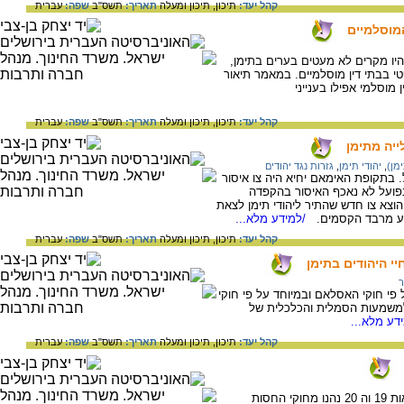
קהל יעד:
תיכון,
תיכון ומעלה
תאריך:
תשס"ב
שפה:
עברית
המוסלמיים
יו מקרים לא מעטים בערים בתימן,
י בבתי דין מוסלמיים. במאמר תיאור
מוסלמי אפילו בענייני
קהל יעד:
תיכון,
תיכון ומעלה
תאריך:
תשס"ב
שפה:
עברית
ייה מתימן
מן)
,
יהודי תימן
,
גזרות נגד יהודים
 בתקופת האימאם יחיא היה צו איסור
בפועל לא נאכף האיסור בהקפדה
הודים יצאו מתימן לארץ ישראל. במאי 1949 הוצא צו חדש שהתיר ליהודי תימן לצאת
ע מרבד הקסמים.
/למידע מלא...
קהל יעד:
תיכון,
תיכון ומעלה
תאריך:
תשס"ב
שפה:
עברית
י היהודים בתימן
ר
י חוקי האסלאם ובמיוחד על פי חוקי
משמעות הסמלית והכלכלית של
דע מלא...
קהל יעד:
תיכון,
תיכון ומעלה
תאריך:
תשס"ב
שפה:
עברית
היהודים שחיו בחבלים הכפריים של תימן במאות 19 וה 20 נהנו מחוקי החסות