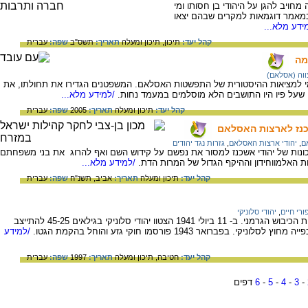
חויב להגן על היהודי בן חסותו ומי
במאמר דוגמאות למקרים שבהם יצאו
ידע מלא...
קהל יעד:
תיכון,
תיכון ומעלה
תאריך:
תשס"ב
שפה:
עברית
מה
וה (אסלאם)
מי למציאות ההיסטורית של התפשטות האסלאם. המשפטנים הגדירו את תחולתו, את
שעל פיו היו התושבים הלא מוסלמים במעמד נחות.
/למידע מלא...
קהל יעד:
תיכון ומעלה
תאריך:
2005
שפה:
עברית
שכנז לארצות האסלאם
ם
,
יהודי ארצות האסלאם
,
גזרות נגד יהודים
נכונות של יהודי אשכנז למסור את נפשם על קידוש השם ואף להרוג את בני משפחתם
ות האלמווחידון וההיקף הגדול של המרות הדת.
/למידע מלא...
קהל יעד:
תיכון ומעלה
תאריך:
אביב, תשנ"ח
שפה:
עברית
ורי חיים
,
יהודי סלוניקי
תיאור הגזרות שהוטלו על יהודי סלוניקי בעקבות הכיבוש הגרמני. ב- 11 ביולי 1941 הצטוו יהודי סלוניקי בגילאים 45-25 להתייצב
רואר 1943 פורסמו חוקי גזע והוחל בהקמת הגטו.
/למידע
קהל יעד:
חטיבה,
תיכון ומעלה
תאריך:
1997
שפה:
עברית
-
3
-
4
-
5
-
6
דפים