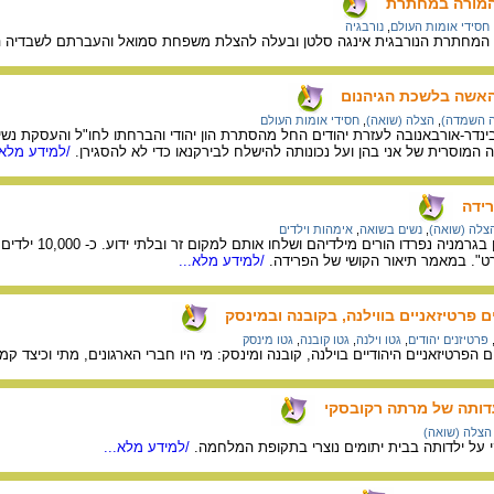
 המורה במחתרת
חסידי אומות העולם
,
נורבגיה
 המחתרת הנורבגית אינגה סלטן ובעלה להצלת משפחת סמואל והעברתם לשבדיה ה
 האשה בלשכת הגיהנום
ה השמדה)
,
הצלה (שואה)
,
חסידי אומות העולם
בינדר-אורבאנובה לעזרת יהודים החל מהסתרת הון יהודי והברחתו לחו"ל והעסקת נשים
 המוסרית של אני בהן ועל נכונותה להישלח לבירקנאו כדי לא להסגירן.
/למידע מלא.
ידה
צלה (שואה)
,
נשים בשואה
,
אימהות וילדים
". במאמר תיאור הקושי של הפרידה.
/למידע מלא...
 פרטיזאניים בווילנה, בקובנה ובמינסק
פרטיזנים יהודים
,
גטו וילנה
,
גטו קובנה
,
גטו מינסק
 הפרטיזאניים היהודיים בוילנה, קובנה ומינסק: מי היו חברי הארגונים, מתי וכיצד 
עדותה של מרתה רקובסקי
הצלה (שואה)
על ילדותה בבית יתומים נוצרי בתקופת המלחמה.
/למידע מלא...