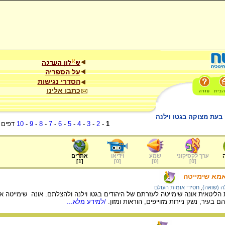
על הספריה
הסדרי נגישות
כתבו אלינו
בעת מצוקה בגטו וילנה
1
-
2
-
3
-
4
-
5
-
6
-
7
-
8
-
9
-
10
דפים
ערך לקסיקוני
שמע
וידיאו
אתרים
]
1
[
]
0
[
]
0
[
]
0
[
אמא שימייטה
 (שואה)
,
חסידי אומות העולם
הליטאית אונה שימייטה לעזרתם של היהודים בגטו וילנה ולהצלתם. אונה שימייטה א
בעיר, נשק ניירות מזוייפים, הוראות ומזון.
/למידע מלא...