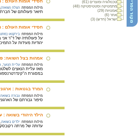
חסידי אומות העולם :
טכנולוגיה ומוצרים (61)
מתמטיקה וסטטיסטיקה (48)
מילות המפתח:
הצלה (שואה)
,
אמנויות (29)
תיואר פעולותם של חברת
אחר (6)
ישראל (חדש) (3)
חסידי אומות העולם :
מילות המפתח:
בירקנאו (מחנ
על פעולותיה של ד"ר אני 
יהודיות מעידות על התמיכה
אמהות בצל השואה: פר
מילות המפתח:
עליית הנוער
,
ה
במסגרת ה"קינדרטרנספורט
המרד בגטאות : ארגונים
מילות המפתח:
גבורה בשואה
,
סיפור גבורתם של הארגונים
הילד היהודי בשואה : 
מילות המפתח:
ילדים בשואה
,
עדותה של מרתה רקובסקי 