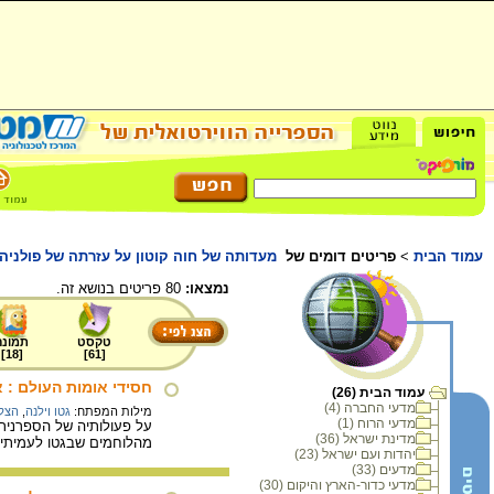
עמוד הבית
>
פריטים דומים של
מעדותה של חוה קוטון על עזרתה של פולניה 
נמצאו:
80 פריטים בנושא זה.
טקסט
תמונה
]
18
[
]
61
[
חסידי אומות העולם : 
עמוד הבית (26)
מדעי החברה (4)
מילות המפתח:
גטו וילנה
,
הצלה
מדעי הרוח (1)
על פעולותיה של הספרנית 
מדינת ישראל (36)
מהלוחמים שבגטו לעמיתיהם 
יהדות ועם ישראל (23)
מדעים (33)
מדעי כדור-הארץ והיקום (30)