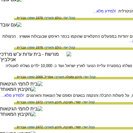
ניטרלית.
/למידע מלא...
קהל יעד:
כולם
תאריך:
1978
שפה:
עברית
 יהודיות במפעלים החקלאיים שהוקמו בכפר ראיסקו שבגבולות אושוויץ . הניצולות
..
קהל יעד:
כולם
תאריך:
1978
שפה:
עברית
מאז עליית הנאצים לשלטון בגרמניה נפרדו הורים מילדיהם ושלחו אותם למקום זר ובלתי ידוע. כ- 10,000 ילדים נשלחו במסגרת עליית הנוער לארץ ישראל ועוד כ- 10,000 ילדים נשלחו לאנגליה
קהל יעד:
תיכון ומעלה
תאריך:
אפריל, 2009
שפה:
עברית
קמו, על פעולות החבלה והנקמה בנאצים וסופם של הגטאות והארגונים.
/למידע מלא...
קהל יעד:
יסודי,
חטיבה,
תיכון
תאריך:
1972
שפה:
עברית
קהל יעד:
יסודי,
חטיבה,
תיכון
תאריך:
1972
שפה:
עברית