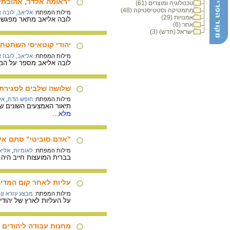
"ראומה אלדר, אהובתי-
טכנולוגיה ומוצרים (61)
מתמטיקה וסטטיסטיקה (48)
מילות המפתח:
אליאב, לובה א
אמנויות (29)
לובה אליאב מתאר מפגשים 
אחר (6)
ישראל (חדש) (3)
יהודי קוטאיסי השתטחו
מילות המפתח:
אליאב, לובה א
לובה אליאב מספר על המאבק
שלושה שלבים לסגירת 
מילות המפתח:
חופש הדת
,
אל
תיאור האמצעים השונים ש
מלא...
"אדם סוביטי" סתם אי
מילות המפתח:
לאומיות
,
אליא
בברית המועצות חייב היה 
עליות לאחר קום המדינ
מילות המפתח:
מבצע עזרא ונ
על העליות לארץ של יהודים
מחנות עבודה ליהודים 