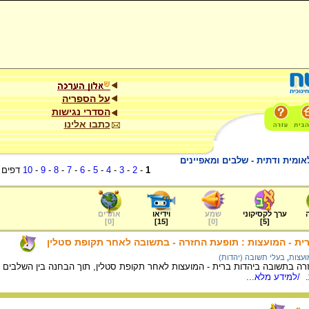
על הספריה
הסדרי נגישות
כתבו אלינו
אומית ודתית - שלבים ומאפיינים
1
-
2
-
3
-
4
-
5
-
6
-
7
-
8
-
9
-
10
דפים
ערך לקסיקוני
שמע
וידיאו
אתרים
]
0
[
]
15
[
]
0
[
]
5
[
רית - המועצות : תופעת החזרה - בתשובה לאחר תקופת סטלין
ועצות
,
בעלי תשובה (יהדות)
ה בתשובה ביהדות ברית - המועצות לאחר תקופת סטלין, תוך הבחנה בין השלבים הש
.
/למידע מלא...