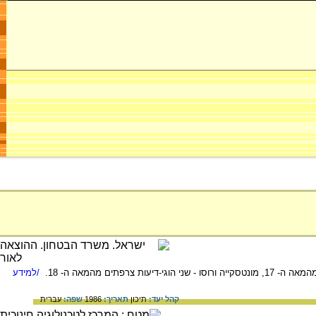
/למידע
קהל יעד:
תיכון
תאריך:
1986
שפה:
עברית