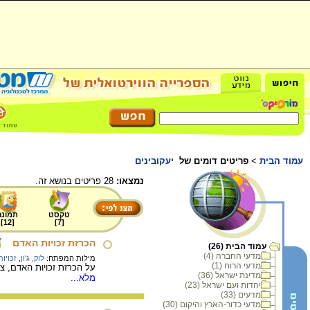
עמוד הבית
>
פריטים דומים של
יעקובינים
נמצאו:
28 פריטים בנושא זה.
טקסט
תמונה
]
12
[
]
7
[
הכרזת זכויות האדם
עמוד הבית (26)
מדעי החברה (4)
מילות המפתח:
לוק, ג'ון
,
זכויו
מדעי הרוח (1)
על הכרזת זכויות האדם, צרפת 1789, המבוססת על תורותיהם של שלושה הוגי-דיעות: לוק - הוגה-דיעות אנגלי מהמאה ה- 17, מונטסקייה ורוסו - שני הוג
מדינת ישראל (36)
מלא...
יהדות ועם ישראל (23)
מדעים (33)
מדעי כדור-הארץ והיקום (30)