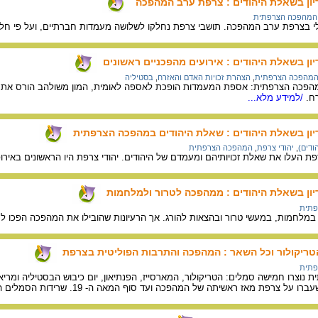
ון בשאלת היהודים : צרפת ערב המהפכה
המהפכה הצרפתית
בצרפת ערב המהפכה. תושבי צרפת נחלקו לשלושה מעמדות חברתיים, ועל פי חלוקה זו
ן בשאלת היהודים : אירועים מהפכניים ראשונים
מהפכה הצרפתית
,
הצהרת זכויות האדם והאזרח
,
בסטיליה
מהפכה הצרפתית: אספת המעמדות הופכת לאספה לאומית, המון משולהב הורס את הב
ח.
/למידע מלא...
ון בשאלת היהודים : שאלת היהודים במהפכה הצרפתית
ודים)
,
יהודי צרפת
,
המהפכה הצרפתית
ת העלו את שאלת זכויותיהם ומעמדם של היהודים. יהודי צרפת היו הראשונים באירו
ון בשאלת היהודים : ממהפכה לטרור ולמלחמות
פתית
לחמות, במעשי טרור ובהצאות להורג. אך הרעיונות שהובילו את המהפכה הפכו לסמל
הטריקולור וכל השאר : המהפכה והתרבות הפוליטית בצרפת
פתית
וצרו חמישה סמלים: הטריקולור, המארסייז, הפנתיאון, יום כיבוש הבסטיליה ומר
מאז ראשיתה של המהפכה ועד סוף המאה ה- 19. שרידות הסמלים הקנתה למהפכה יסוד של המשכיות.