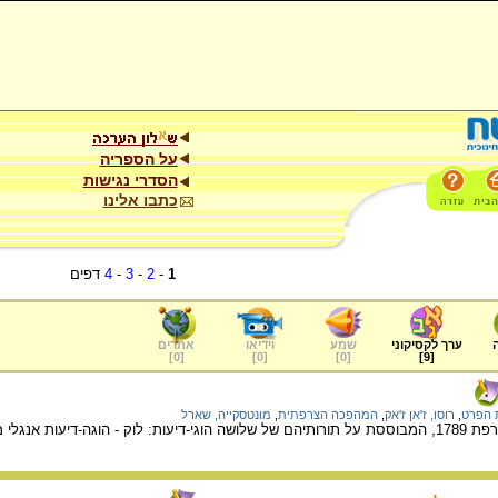
על הספריה
הסדרי נגישות
כתבו אלינו
1
-
2
-
3
-
4
דפים
ערך לקסיקוני
שמע
וידיאו
אתרים
]
0
[
]
0
[
]
0
[
]
9
[
ת הפרט
,
רוסו, ז'אן ז'אק
,
המהפכה הצרפתית
,
מונטסקייה, שארל
י-דיעות צרפתים מהמאה ה- 18.