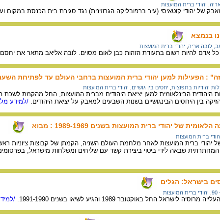
ריה
,
יהודי ברית המועצות
 של יהודי קוטאיסי (עיר ברפובליקה הגרוזינית) נגד סגירת בית הכנסת במקום ועל 
נו בנמצא
ב, לובה אריה
,
יהודי ברית המועצות
כל אדם להיות רשום בתעודת הזהות כבן לאום מסוים. לובה אליאב מתאר את יחסם ש
זה" : הפעילות למען יהודי ברית המועצות ברחבי העולם עד לפתיחת השער
לות יהודיות בתפוצות
,
יחסים בין גושיים
,
יהודי ברית המועצות
היהודית הבינלאומית למען יציאת היהודים מברית המועצות, החל מהקמת לשכת הקש
יקה בין היחסים הבינגושיים בשנות השבעים למאבק על יציאת היהודים.
/למידע מלא
מית של יהודי ברית המועצות בשנים 1989-1969 : מבוא
הודי ברית המועצות
יהודי ברית המועצות לאחר מלחמת העולם השניה, הקמתן של קבוצות ציוניות ראשונ
 המחתרתית שבאה לידי ביטוי ביצירת קשר עם שליחים ומשלחות מישראל, בפרסומים 
סים בישראל: הגלים
9
,
יהודי ברית המועצות
 לישראל החל באוקטובר 1989 והגיע לשיאו בשנים 1991-1990.
/למידע