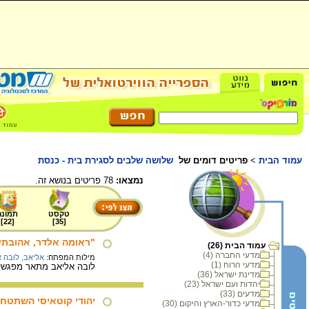
עמוד הבית
>
פריטים דומים של
שלושה שלבים לסגירת בית - כנסת
נמצאו:
78 פריטים בנושא זה.
טקסט
תמונה
]
22
[
]
35
[
"ראומה אלדר, אהובתי-
עמוד הבית (26)
מדעי החברה (4)
מילות המפתח:
אליאב, לובה א
מדעי הרוח (1)
לובה אליאב מתאר מפגשים 
מדינת ישראל (36)
יהדות ועם ישראל (23)
מדעים (33)
יהודי קוטאיסי השתטחו
מדעי כדור-הארץ והיקום (30)