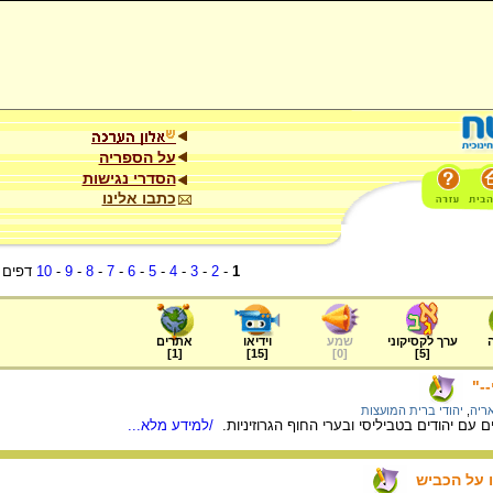
על הספריה
הסדרי נגישות
כתבו אלינו
1
-
2
-
3
-
4
-
5
-
6
-
7
-
8
-
9
-
10
דפים
ערך לקסיקוני
שמע
וידיאו
אתרים
]
1
[
]
15
[
]
0
[
]
5
[
-"
ריה
,
יהודי ברית המועצות
עם יהודים בטביליסי ובערי החוף הגרוזיניות.
/למידע מלא...
 על הכביש