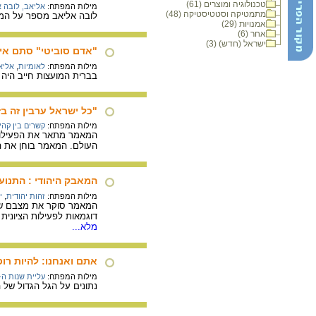
טכנולוגיה ומוצרים (61)
מילות המפתח:
אליאב, לובה א
מתמטיקה וסטטיסטיקה (48)
לובה אליאב מספר על המאבק
אמנויות (29)
אחר (6)
ישראל (חדש) (3)
"אדם סוביטי" סתם אי
מילות המפתח:
לאומיות
,
אליא
בברית המועצות חייב היה 
"כל ישראל ערבין זה ב
מילות המפתח:
קשרים בין קהי
המאמר מתאר את הפעילות 
העולם. המאמר בוחן את הז
המאבק היהודי : התנועה הלאו
מילות המפתח:
זהות יהודית
,
י
המאמר סוקר את מצבם של 
דוגמאות לפעילות הציונית
מלא...
אתם ואנחנו: להיות רו
מילות המפתח:
עליית שנות ה- 0
נתונים על הגל הגדול של העלייה מרוסיה