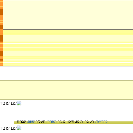
קהל יעד:
חטיבה,
תיכון,
תיכון ומעלה
תאריך:
תשכ"ה
שפה:
עברית