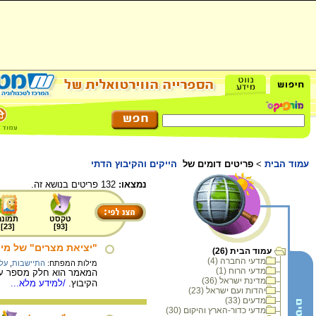
עמוד הבית
>
פריטים דומים של
הייקים והקיבוץ הדתי
נמצאו:
132 פריטים בנושא זה.
טקסט
תמונה
]
23
[
]
93
[
"יציאת מצרים" של מיי
עמוד הבית (26)
מדעי החברה (4)
מילות המפתח:
התיישבות
,
עלי
מדעי הרוח (1)
המאמר הוא חלק מספר על 
מדינת ישראל (36)
הקיבוץ.
/למידע מלא...
יהדות ועם ישראל (23)
מדעים (33)
מדעי כדור-הארץ והיקום (30)