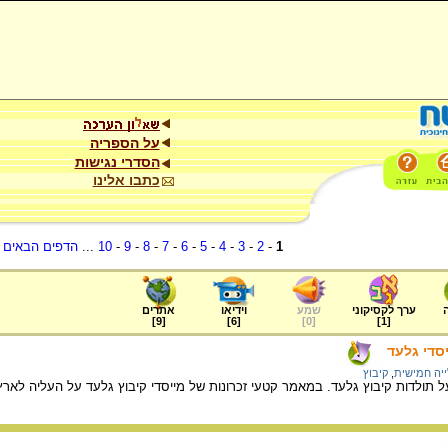
על הספריה
הסדרי נגישות
כתבו אלינו
1
-
2
-
3
-
4
-
5
-
6
-
7
-
8
-
9
-
10
...
הדפים הבאים
.
ערך לקסיקוני
שמע
וידיאו
אתרים
]
9
[
]
6
[
]
0
[
]
1
[
סדי גלעד
יה חמישית
,
קיבוץ
תולדות קיבוץ גלעד. במאמר קטעי זכרונות של מייסדי קיבוץ גלעד על העליה לאר