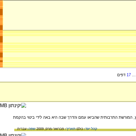
..
17
דפים
ץ, המורשת התרבותית שהביאו עמם והדרך שבה היא באה לידי ביטוי בהקמת
קהל יעד:
כולם
תאריך:
פברואר-מרס, 2009
שפה:
עברית