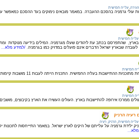
הגירה
,
עלייה חמישית
עולי גרמניה בהסכם ההעברה. במאמר מובאים נימוקים בעד ההסכם כמאפשר עלייה 
עלייה חמישית
בארץ, שהתפרסם בכתב עת ליהודים שעלו מגרמניה. המילים בידיעה מנוקדות ומתו
עובדה שבארץ ישראל הדברים אינם פועלים במדויק כמו בגרמניה.
/למידע מלא...
יה חמישית
 בעליה החמישית. התכנית הייתה לעבות 11 מושבות קיימות בחגורה נוספת של 1,000 משפחות פועלים שיתיישבו סביבן.
יה חמישית
ם ממרכז אירופה להתיישבות בארץ. העולים העשירו את הארץ בקיבוצים, מושבים ויי
 רעיה הרניק
עלייה חמישית
,
הרניק, רעיה
ילידת גרמניה על עלייתם של היקים לארץ ישראל. במאמר התיייחסות לתכונות יקיו
לא...