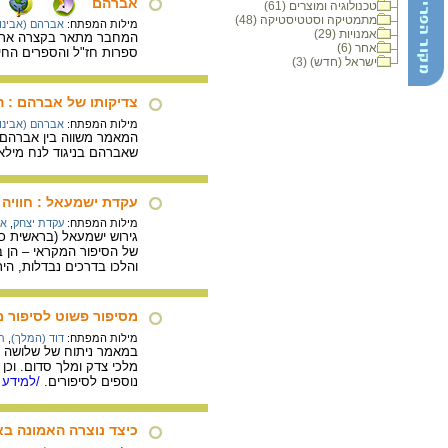
אברהם
טכנולוגיה ומוצרים (61)
מתמטיקה וסטטיסטיקה (48)
מילות המפתח:
אברהם (אבינו)
אמנויות (29)
המחבר מתאר בקצרה את תו
אחר (6)
ספרות חז"ל והספרים החיצ
ישראל (חדש) (3)
צדיקותו של אברהם : ה
מילות המפתח:
אברהם (אבינו)
המאמר משווה בין אברהם 
שאברהם בניגוד לנח מילא
עקדת ישמעאל : חוויה
מילות המפתח:
עקדת יצחק
,
אב
גירוש ישמעאל (בראשית כ
של הסיפור המקראי – הן ב
והלכו בדרכים נבדלות, הי
מסיפור פשוט לסיפור מו
מילות המפתח:
דוד (המלך)
,
ת
במאמר ניתוח של שלושה סי
מלכי צדק ומלך סדום. וכן
נוספים לסיפורים.
/למידע 
כיצד נוצרה האמונה בא