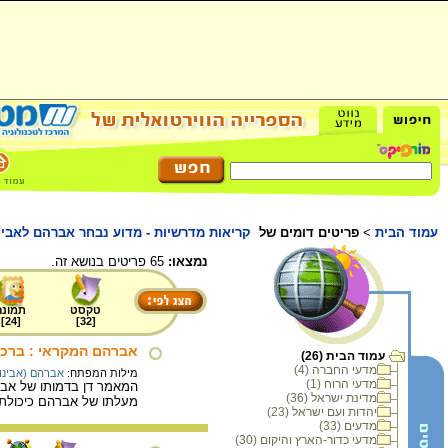
עמוד הבית
>
פריטים דומים של
קריאות מדרשיות - מדוע נבחר אברהם לאבי
נמצאו:
65 פריטים בנושא זה.
טקסט
תמונה
]
24
[
]
32
[
אברהם המקראי : ברכת
עמוד הבית (26)
מדעי החברה (4)
מילות המפתח:
אברהם (אבינו)
מדעי הרוח (1)
המאמר דן בדמותו של אבר
מדינת ישראל (36)
מעלתו של אברהם כיכולת לה
יהדות ועם ישראל (23)
מדעים (33)
מדעי כדור-הארץ והיקום (30)