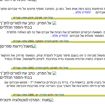
סיונות בהם ניסה אותו האל. כמו כן, המחבר מוסיף פרטים על חיי אברהם מתוך
י אברהם.
/למידע מלא...
קהל יעד:
חטיבה,
תיכון
שפה:
עברית
. השוואת הביטויים המתארים את הציות של אברם ושל נח לצו האלוהי מלמדת
תב המאמר מעלתו של אברהם.
/למידע מלא...
קהל יעד:
תיכון
תאריך:
דצמבר, 2002
שפה:
עברית
שמעאל מוכיחה כי זהו בעצם סיפור מקביל לעקדת יצחק. המאמר מרחיב את ההקשר
ת העקדה כחוויה מרכזית ומכוננת בדת ובתרבות. ליצחק ולישמעאל, שגדלו בנפרד
קהל יעד:
חטיבה,
תיכון
תאריך:
2002
שפה:
עברית
 בעניין סדום, בראשית ט"ו- ברית בין הבתרים ובראשית י"ד - מפגש אברהם עם
יפורים הייתה התערבות של העורך ובכך העריכה יצרה מורכבות והכניסה מסרים
קהל יעד:
תיכון
תאריך:
יוני, 1995
שפה:
עברית