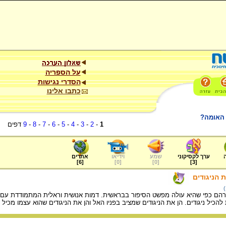
על הספריה
הסדרי נגישות
כתבו אלינו
 האומה?
1
-
2
-
3
-
4
-
5
-
6
-
7
-
8
-
9
דפים
ערך לקסיקוני
שמע
וידיאו
אתרים
]
6
[
]
0
[
]
0
[
]
3
[
 הניגודים
הם כפי שהיא עולה מפשט הסיפור בבראשית. דמות אנושית וראלית המתמודדת עם הח
כיל ניגודים. הן את הניגודים שמציב בפניו האל והן את הניגודים שהוא עצמו מכיל ב