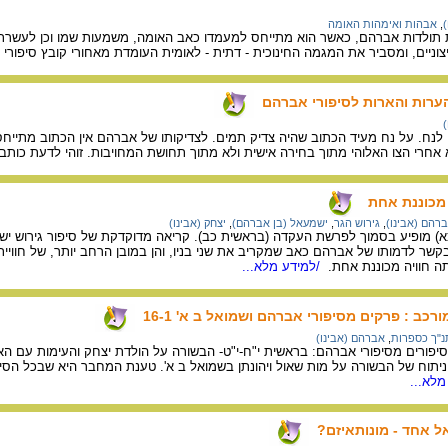
,
אבהות ואימהות האומה
לדות אברהם, כאשר הוא מתייחס למעמדו כאב האומה, משמעות שמו וכן לעשרת הני
וניים, ומסביר את המגמה החינוכית - דתית - לאומית העומדת מאחורי קובץ סיפור
ערות והארות לסיפורי אברהם
לנח. על נח מעיד הכתוב שהיה צדיק תמים. לצדיקותו של אברהם אין הכתוב מתייחס
 אחרי הצו האלוהי מתוך בחירה אישית ולא מתוך תחושת המחויבות. זוהי לדעת כו
 מכוננת אחת
רהם (אבינו)
,
גירוש הגר
,
ישמעאל (בן אברהם)
,
יצחק (אבינו)
א) מופיע בסמוך לפרשת העקדה (בראשית כב). קריאה מדוקדקת של סיפור גירוש י
קשר לדמותו של אברהם כאב שמקריב את שני בניו, והן במובן הרחב יותר, של חוויי
תה חוויה מכוננת אחת.
/למידע מלא...
רכב : פרקים מסיפורי אברהם ושמואל ב א' 16-1
נ"ך כספרות
,
אברהם (אבינו)
פורים מסיפורי אברהם: בראשית י"ח-י"ט- הבשורה על הולדת יצחק והעימות עם האל
 ניתוח של הבשורה על מות שאול ויהונתן בשמואל ב א'. טענת המחבר היא שבכל הס
מלא...
ל אחד - מונותאיזם?