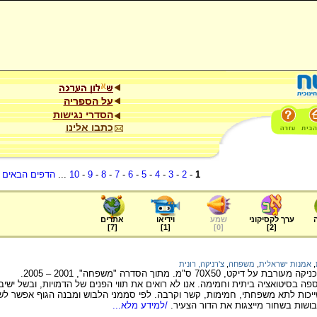
על הספריה
הסדרי נגישות
כתבו אלינו
1
-
2
-
3
-
4
-
5
-
6
-
7
-
8
-
9
-
10
...
הדפים הבאים
.
ערך לקסיקוני
שמע
וידיאו
אתרים
]
7
[
]
1
[
]
0
[
]
2
[
,
אמנות ישראלית
,
משפחה
,
צ'רניקה, רונית
ספה בסיטואציה ביתית וחמימה. אנו לא רואים את תווי הפנים של הדמויות, ובשל ישי
ו שייכות לתא משפחתי, חמימות, קשר וקרבה. לפי סממני הלבוש ומבנה הגוף אפשר 
בושות בשחור מייצגות את הדור הצעיר.
/למידע מלא...