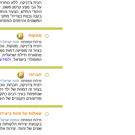
רונית צ'רניקה, ללא כותרת, טכניקה מעורבת על ק
על גבי מצע קרטון פשוט, 
היהודי החדש, הצעיר והחז
בקנה ובנות בצריח" מתוך 
הפשוטים והרמזים המסחרי
מטקות
מילות המפתח:
זהות ישראלית
רונית צ'רניקה, מטקות, טכניקה מעורבת על קרטון, 
בציור זה מופיעה דמות נשי
מתוארת חיילת ישראלית; 
הפופולרי בישראל.
/למידע 
חברות
מילות המפתח:
זהות ישראלית
רונית צ'רניקה, חברוּת, טכני
בציור זה דמויות של ילד ו
שנתפסת בעיני רבים כתקו
מהייצוגים הקנוניים של הע
שאלות על זהות ביצירות
מילות המפתח:
אמנות ישראלי
שונים של זהות. יצירות אל