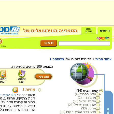
עמוד הבית
>
פריטים דומים של
משפחה 1
נמצאו:
109 פריטים בנושא זה.
טקסט
תמונה
]
60
[
]
39
[
אחיות 1
עמוד הבית (26)
מדעי החברה (4)
מילות המפתח:
זהות ישראלית
מדעי הרוח (1)
רונית צ'רניקה, אחיות 1, טכניקה מעורבת על דיקט, 70X50 ס"מ. מתוך הסדרה "משפחה", 2001 – 2005.
מדינת ישראל (36)
בציור זה קבוצת נשים על 
יהדות ועם ישראל (23)
ביניהן הן מייצגות עבורנ
מדעים (33)
הדור המבוגר והדמויות הל
מדעי כדור-הארץ והיקום (30)