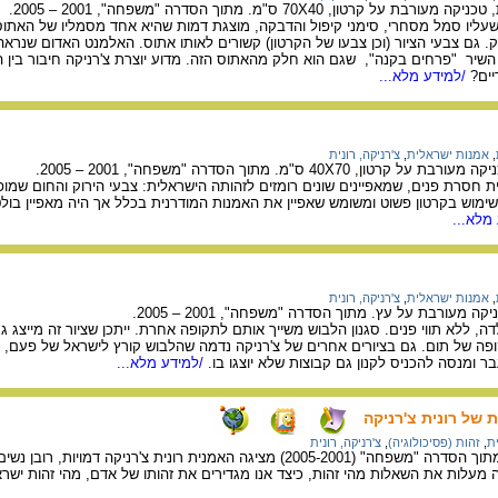
רטון, 70X40 ס"מ. מתוך הסדרה "משפחה", 2001 – 2005.
שעליו סמל מסחרי, סימני קיפול והדבקה, מוצגת דמות שהיא אחד מסמליו של האתוס
ק. גם צבעי הציור (וכן צבעו של הקרטון) קשורים לאותו אתוס. האלמנט האדום שנר
השיר "פרחים בקנה", שגם הוא חלק מהאתוס הזה. מדוע יוצרת צ'רניקה חיבור בין ה
ים?
/למידע מלא...
,
אמנות ישראלית
,
צ'רניקה, רונית
40X70 ס"מ. מתוך הסדרה "משפחה", 2001 – 2005.
ת חסרת פנים, שמאפיינים שונים רומזים לזהותה הישראלית: צבעי הירוק והחום שמופי
שימוש בקרטון פשוט ומשומש שאפיין את האמנות המודרנית בכלל אך היה מאפיין ב
מלא...
,
אמנות ישראלית
,
צ'רניקה, רונית
קה מעורבת על עץ. מתוך הסדרה "משפחה", 2001 – 2005.
ילדה, ללא תווי פנים. סגנון הלבוש משייך אותם לתקופה אחרת. ייתכן שציור זה מייצג
פה של תום. גם בציורים אחרים של צ'רניקה נדמה שהלבוש קורץ לישראל של פעם,
בר ומנסה להכניס לקנון גם קבוצות שלא יוצגו בו.
/למידע מלא...
 של רונית צ'רניקה
ת
,
זהות (פסיכולוגיה)
,
צ'רניקה, רונית
בקבוצת יצירות הלקוחות מתוך הסדרה "משפחה" (2005-2001) מציגה האמנית רונית צ'
ה מעלות את השאלות מהי זהות, כיצד אנו מגדירים את זהותו של אדם, מהי זהות ישרא