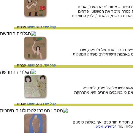
 הציוני – אתוס "צבא העם", אתוס
אה כפרח מזכיר את המשפט "פרחים
אתוס הרשמי, ה"גבוה", לבין החומרים
קהל יעד:
כולם
שפה:
עברית
עים בציור אחר של צ'רניקה, שבו
ולט באמנות הישראלית; משחק המטקות
קהל יעד:
כולם
שפה:
עברית
 געגוע לישראל של פעם, לתקופה
 אם כי במובנים אחרים היא מתרחקת
קהל יעד:
כולם
שפה:
עברית
רניקה דמויות, רובן נשים, חסרות תווי פנים, אך בעלות סימנים
לית ועוד.
/למידע מלא...