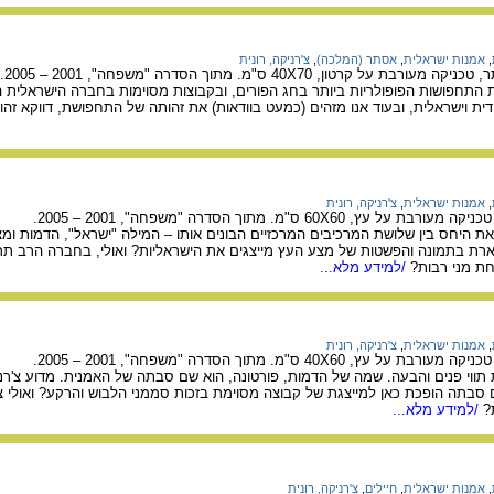
,
אמנות ישראלית
,
אסתר (המלכה)
,
צ'רניקה, רונית
קרטון, 40X70 ס"מ. מתוך הסדרה "משפחה", 2001 – 2005.
תחפושות הפופולריות ביותר בחג הפורים, ובקבוצות מסוימות בחברה הישראלית היא
ית וישראלית, ובעוד אנו מזהים (כמעט בוודאות) את זהותה של התחפושת, דווקא ז
,
אמנות ישראלית
,
צ'רניקה, רונית
ן את היחס בין שלושת המרכיבים המרכזיים הבונים אותו – המילה "ישראל", הדמות ומ
ת בתמונה והפשטות של מצע העץ מייצגים את הישראליות? ואולי, בחברה הרב תרבו
חת מני רבות?
/למידע מלא...
,
אמנות ישראלית
,
צ'רניקה, רונית
תווי פנים והבעה. שמה של הדמות, פורטונה, הוא שם סבתה של האמנית. מדוע צ'רנ
 סבתה הופכת כאן למייצגת של קבוצה מסוימת בזכות סממני הלבוש והרקע? ואולי 
?
/למידע מלא...
,
אמנות ישראלית
,
חיילים
,
צ'רניקה, רונית