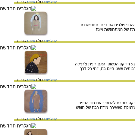
קהל יעד:
כולם
שפה:
עברית
 פופולרית גם כיום. תחפושת זו
הותה של המתחפשת אינה
קהל יעד:
כולם
שפה:
עברית
צע הדיקט הפשוט. האם רונית צ'רניקה
תית שאנו חיים בה, זוהי רק דרך
קהל יעד:
כולם
שפה:
עברית
יקה בוחרת להסתיר את תווי הפנים
צ'רניקה משאירה מידה רבה של חופש
קהל יעד:
כולם
שפה:
עברית