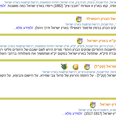
שראל
,
התיישבות
,
ציונות
,
חבת ציון
,
ארץ-ישראל ויהדות התפוצות
,
רכישת קרקעות בארץ-ישראל
 אגודות "חובבי-ציון" (1882) וייסדו בארץ ישראל כמה מושבות.
/למיד
של הברון רוטשילד
,
התיישבות
,
רכישת קרקעות בארץ-ישראל
 הברון בנימין אדמונד רוטשילד בארץ ישראל ודרך ניהולן.
/למידע מלא...
יק"א בארץ-ישראל
,
הברון הירש
,
התיישבות
,
פיק"א
,
יק"א
,
ארץ-ישראל ויהדות התפוצות
,
רכישת קרקעות בארץ-ישראל
ישבות היהודים) שהקים הברון היהודי מוריס הירש לשם ישובם של היהודים פליטי 
ברת פיק"א, שתפעל בארץ-ישראל במקום יק"א ושתמשיך את פעולותיה ברחבי העול
שראל (קק"ל)
ראל
,
התיישבות
,
ארגונים ציוניים
,
רכישת קרקעות בארץ-ישראל
ראל (קק"ל) - על היוזמה והרעיון של פרופ' צבי שפירא, על היישום והביצוע, על הק
רץ-ישראל
מנית
,
היסטוריה של ארץ-ישראל
(1517-1917).
/למידע מלא...