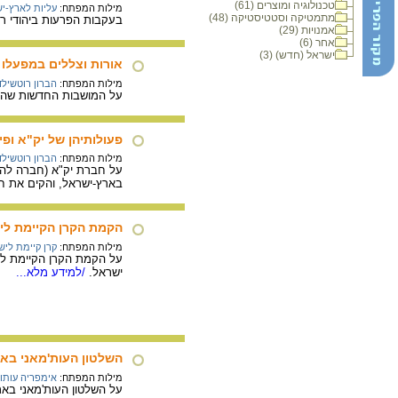
טכנולוגיה ומוצרים (61)
מילות המפתח:
עליות לארץ-י
מתמטיקה וסטטיסטיקה (48)
בעקבות הפרעות ביהודי רוסיה, קמו בארץ זו
אמנויות (29)
אחר (6)
ישראל (חדש) (3)
אורות וצללים במפעלו 
מילות המפתח:
הברון רוטשילד
על המושבות החדשות שהקים
פעולותיהן של יק"א ופ
מילות המפתח:
הברון רוטשילד
על חברת יק"א (חברה להתי
בארץ-ישראל, והקים את ח
הקמת הקרן הקיימת לי
מילות המפתח:
קרן קיימת ליש
על הקמת הקרן הקיימת ליש
ישראל.
/למידע מלא...
השלטון העות'מאני בא
מילות המפתח:
אימפריה עותו
על השלטון העות'מאני בארץ-ישראל 