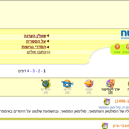
על הספריה
הסדרי נגישות
כתבו אלינו
1
-
2
-
3
-
4
דפים
ערך לקסיקוני
שמע
וידיאו
אתרים
]
0
[
]
0
[
]
0
[
]
2
[
מנית
,
סולימאן המפואר
ו של הסולטאן העותמאני, סולימאן המפואר, ובהשפעת שלטונו על היהודים באימפריה
בבי-ציון