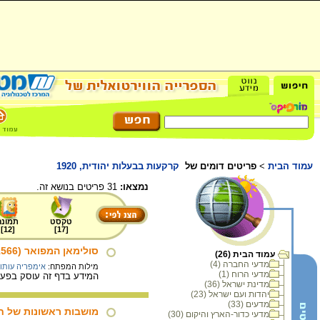
עמוד הבית
>
פריטים דומים של
קרקעות בבעלות יהודית, 1920
נמצאו:
31 פריטים בנושא זה.
טקסט
תמונה
]
12
[
]
17
[
סולימאן המפואר (1496-1566)
עמוד הבית (26)
מדעי החברה (4)
מילות המפתח:
אימפריה עותו
מדעי הרוח (1)
המידע בדף זה עוסק בפעלי
מדינת ישראל (36)
יהדות ועם ישראל (23)
מדעים (33)
מושבות ראשונות של חו
מדעי כדור-הארץ והיקום (30)