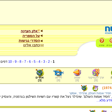
על הספריה
הסדרי נגישות
כתבו אלינו
1
-
2
-
3
-
4
-
5
-
6
-
7
-
8
-
9
-
10
דפים
ערך לקסיקוני
שמע
וידיאו
אתרים
]
3
[
]
0
[
]
0
[
]
0
[
חסידי אומות העולם
,
שינדלר , אוסקר
 'חסיד אומות העולם'. שינדלר ניצל את קשריו עם רשויות השילטון בגרמניה, והעסיק 
דע מלא...