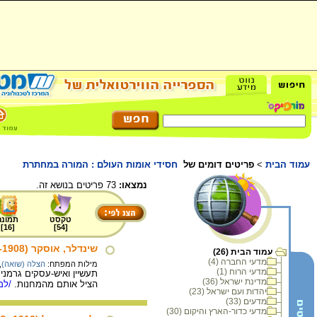
עמוד הבית
>
פריטים דומים של
חסידי אומות העולם : המורה במחתרת
נמצאו:
73 פריטים בנושא זה.
טקסט
תמונה
]
16
[
]
54
[
שינדלר, אוסקר (1974-1908)
עמוד הבית (26)
מדעי החברה (4)
מילות המפתח:
הצלה (שואה)
,
מדעי הרוח (1)
תעשיין ואיש-עסקים גרמני,
מדינת ישראל (36)
הציל אותם מהמחנות.
/למי
יהדות ועם ישראל (23)
מדעים (33)
מדעי כדור-הארץ והיקום (30)