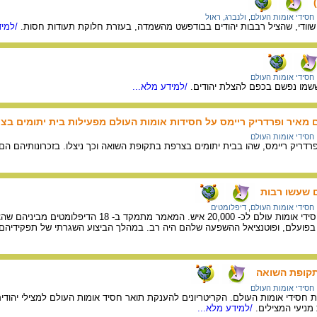
חסידי אומות העולם
,
ולנברג, ראול
 שוודי, שהציל רבבות יהודים בבודפשט מהשמדה, בעזרת חלוקת תעודות חסות.
/למיד
חסידי אומות העולם
ששמו נפשם בכפם להצלת יהודים.
/למידע מלא...
 מאיר ופרדריק ריימס על חסידות אומות העולם מפעילות בית יתומים בצ
חסידי אומות העולם
רדריק ריימס, שהו בבית יתומים בצרפת בתקופת השואה וכך ניצלו. בזכרונותיהם הם
 שעשו רבות
חסידי אומות העולם
,
דיפלומטים
"יד ושם" העניק את אות חסידי אומות עולם לכ
בפועלם, ופוטנציאל ההשפעה שלהם היה רב. במהלך הביצוע השגרתי של תפקידיהם י
תקופת השואה
חסידי אומות העולם
סידי אומות העולם. הקריטריונים להענקת תואר חסיד אומות העולם למצילי יהודים; 
ניעי המצילים.
/למידע מלא...