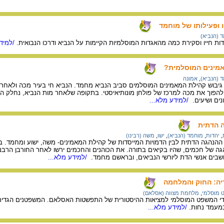
 ופעילותו של מוחמד
 (הנביא)
דות חייו וסקירת כמה מהאגדות המוסלמיות הקיימות על הנביא ודרכו הנבואית.
/למידע
אמינים המוסלמית?
 (הנביא)
,
אמונה
בוש קהילת המאמינים המוסלמים סביב הנביא מחמד. הנביא חי בעיר מכה ולאחר
ולהפוך את מכה למרכז של פולחן מונותיאיסטי. בתקופה שלאחר מות הנביא, נחלק הצ
נים ושיעים.
/למידע מלא...
 הדתית
,
יהדות
,
מוחמד (הנביא)
,
ישו
,
משה (רבינו)
 ההנהגה הדתית לבין הדמויות המייסדות של קהילת המאמינים- משה, ישוע ומחמד. 
ה של חכמים, שהיו בקיאים בתורה. את הכוהנים והחכמים ירשו לאחר החורבן הרבני
שבים אנשי הדת ליורשי הנביאים, ובראשם מחמד.
/למידע מלא...
ריה: החוק והמלחמה
 מוסלמי
,
מלחמת מצווה (אסלאם)
 ידי המשפט המוסלמי למציאות ההיסטורית של התפשטות האסלאם. המשפטנים הגדירו
מעמד נחות.
/למידע מלא...