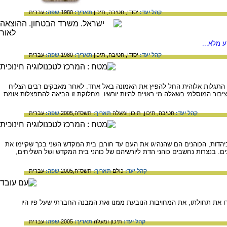
קהל יעד:
יסודי,
חטיבה,
תיכון
תאריך:
1980
שפה:
עברית
 מלא...
קהל יעד:
יסודי,
חטיבה,
תיכון
תאריך:
1980
שפה:
עברית
 התגלות אלוהית החל להפיץ את האמונה באל אחד. לאחר מאבקים רבים הצליח
יבור המוסלמי בשאלה מי ראויים להיות יורשיו. מחלוקת זו הביאה להתפצלות אומת
קהל יעד:
חטיבה,
תיכון,
תיכון ומעלה
תאריך:
תשס"ה,2005
שפה:
עברית
ביהדות, הכוהנים הם שהנהיגו את העם עד חורבן בית המקדש השני בכך שקיימו את
ם. בנצרות נחשבים כוהני הדת ליורשיהם של כוהני בית המקדש ושל השליחים,
קהל יעד:
כולם
תאריך:
תשס"ה,2005
שפה:
עברית
 את תחולתו, את המחויבות הנובעת ממנו ואת המבנה החברתי שעל פיו היו
קהל יעד:
תיכון ומעלה
תאריך:
2005
שפה:
עברית