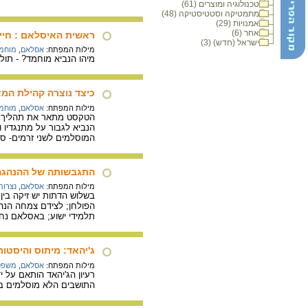
טכנולוגיה ומוצרים (61)
מתמטיקה וסטטיסטיקה (48)
אמנויות (29)
אחר (6)
ראשית האיסלאם : חייו
ישראל (חדש) (3)
מילות המפתח:
אסלאם
,
מוחמד
מיהו הנביא מוחמד? - תול
כיצד נוצרה קהילת המ
מילות המפתח:
אסלאם
,
מוחמד
הטקסט מתאר את תהליך גי
הנביא לגבור על מתנגדיו 
המוסלמים לשני זרמים- סו
התגבשותה של ההנהגה
מילות המפתח:
אסלאם
,
נצרות
בשלוש הדתות יש זיקה בין
הפולחן; לצידם צמחה הנהג
תלמידי ישוע; באסלאם נח
ג'יהאד: מיתוס והיסטו
מילות המפתח:
אסלאם
,
משפט
רעיון הג'יהאד הותאם על
התושבים הלא מוסלמים ב