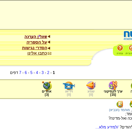
על הספריה
הסדרי נגישות
כתבו אלינו
1
-
2
-
3
-
4
-
5
-
6
-
7
דפים
ערך לקסיקוני
שמע
וידיאו
אתרים
]
3
[
]
0
[
]
0
[
]
15
[
,
מוחמד (הנביא)
מד;
ה ואל-מדינה?
הודים?
/למידע מלא...