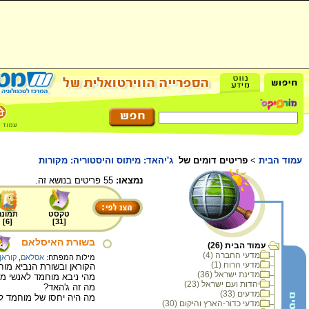
עמוד הבית
>
פריטים דומים של
ג'יהאד: מיתוס והיסטוריה: מקורות
נמצאו:
55 פריטים בנושא זה.
טקסט
תמונה
]
6
[
]
31
[
בשורת האיסלאם
עמוד הבית (26)
מדעי החברה (4)
מילות המפתח:
אסלאם
,
קוראן
מדעי הרוח (1)
הקוראן ובשורת הנביא מוח
מדינת ישראל (36)
מהי ניבא מוחמד לאנשי מכ
יהדות ועם ישראל (23)
מה זה ג'האד?
מדעים (33)
מה היה יחסו של מוחמד לי
מדעי כדור-הארץ והיקום (30)