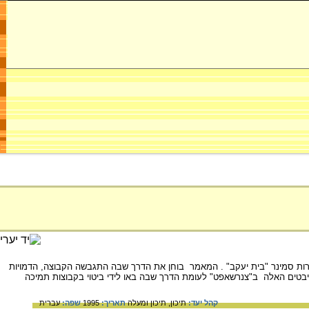
וצה בת עשר נשים שהתגבשה במחנה העבודה פלשוב שבפולין שבראשה עמדו 3 נשים בוגרות סמינר "בית יעקב" . המאמר בוחן את הדרך שבה התגבשה הקבוצה, הדמויות
היבטים האלה ב"צנרשאפט" לעומת הדרך שבה באו לידי ביטוי בקבוצות תמיכה
קהל יעד:
תיכון,
תיכון ומעלה
תאריך:
1995
שפה:
עברית