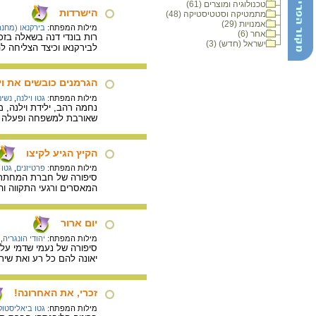
טכנולוגיה ומוצרים (61)
הישרדות
מתמטיקה וסטטיסטיקה (48)
אמנויות (29)
מילות המפתח:
בירקנאו (מחנ
אחר (6)
רות בונדי דנה בשאלה בז
ישראל (חדש) (3)
לבירקנאו וכיצד הצליחה 
הגרמנים כובשים את וי
מילות המפתח:
גטו וילנה
,
נשי
נחמה רהב, ילידת וילנה,
שאורבת למשפחה ופעלה 
הקיץ הגיע לקיצו
מילות המפתח:
פרטיזנים
,
גטו 
סיפורה של חברת המחתרת 
המאסרים ורגעי התקווה וה
יום ארור
מילות המפתח:
יהודי הונגריה
,
יאונה להם כל רע ואת שי
זכרי, את האחרונה!
מילות המפתח:
גטו ביאליסטוק