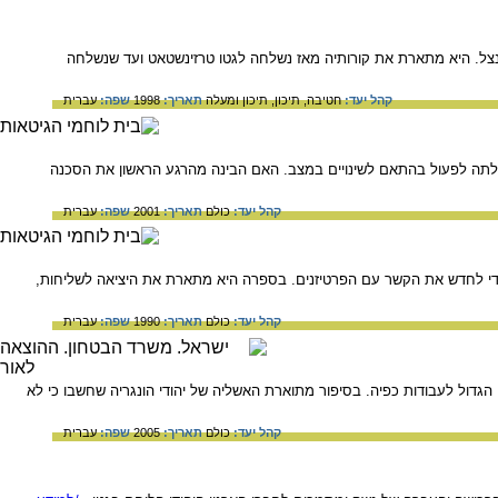
נצל. היא מתארת את קורותיה מאז נשלחה לגטו טרזינשטאט ועד שנשלחה
קהל יעד:
חטיבה,
תיכון,
תיכון ומעלה
תאריך:
1998
שפה:
עברית
תה לפעול בהתאם לשינויים במצב. האם הבינה מהרגע הראשון את הסכנה
קהל יעד:
כולם
תאריך:
2001
שפה:
עברית
די לחדש את הקשר עם הפרטיזנים. בספרה היא מתארת את היציאה לשליחות,
קהל יעד:
כולם
תאריך:
1990
שפה:
עברית
יה הקטן מאמם בסתיו 1944. קודם לכן נלקחו אביה ואחיה הגדול לעבודות כפיה. בסיפור מתוארת האשליה של יהודי הונגריה שחשבו כי לא
קהל יעד:
כולם
תאריך:
2005
שפה:
עברית