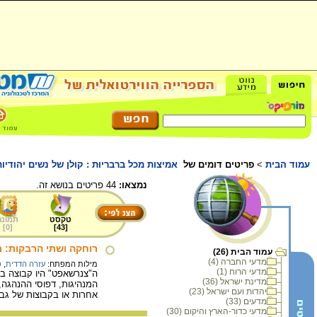
עמוד הבית
>
פריטים דומים של
אמיצות מכל ברבריוּת : קולן של נשים יהודיות
נמצאו:
44 פריטים בנושא זה.
טקסט
תמונה
]
0
[
]
43
[
רוחקה ושתי הרבקות: 
עמוד הבית (26)
מדעי החברה (4)
מילות המפתח:
עזרה הדדית
,
פ
מדעי הרוח (1)
מדינת ישראל (36)
המנהיגות, דפוסי ההנהגה,
יהדות ועם ישראל (23)
אחרות או בקבוצות של גבר
מדעים (33)
מדעי כדור-הארץ והיקום (30)