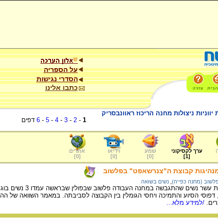
על הספריה
הסדרי נגישות
כתבו אלינו
 יווניות ניצולות מחנה הריכוז ראוונבסריק
1
-
2
-
3
-
4
-
5
-
6
דפים
ערך לקסיקוני
שמע
וידיאו
אתרים
]
0
[
]
0
[
]
0
[
]
1
[
מנהיגות קבוצת ה"צנרשאפט" בפלשוב
לשוב (מחנה כפייה)
,
נשים בשואה
ה"צנרשאפט" היו קב
 דפוסי הסיוע והתמיכה ויחסי הגומלין בין הקבוצה לסביבתה. במאמר השוואה של ה
ים.
/למידע מלא...