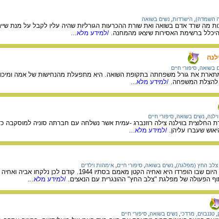
ה השמדה)
,
הישרדות
,
נשים בשואה
כות מה שרד אדם בשואה ואת שורת ההכרעות הגורליות שהיה עליו לקבל על מנת שיי
להיכלל ברשימת האסירות שיצאו מהמחנה.
/למידע מלא...
לנה
ם בשואה
,
סיפורי חיים
 מתארת את גורל משפחתה בתקופת השואה. היא מתפעלת מהנחישות של אמה ומיכול
להצלת המשפחה.
/למידע מלא...
וילנה
,
נשים בשואה
,
סיפורי חיים
החלוצית בווילנה צילה רוזנברג -עמית אשר נשלחה עם חברתה סוניה למוסקבה כ
יאוש שעברו עליהן.
/למידע מלא...
צלב החץ (מפלגה)
,
נשים בשואה
,
סיפורי חיים
,
אימהות וילדים
סיפורה של נעמי שדמי על היום שבו הופרדו היא ואח
תוף הפעולה של מפלגת "צלב החץ" ההונגרית עם הנאצים.
/למידע מלא...
,
טננבוים, מרדכי
,
נשים בשואה
,
סיפורי חיים