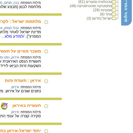
טכנולוגיה ומוצרים (61)
מילות המפתח:
בגין, מנחם
,
מב
מתמטיקה וסטטיסטיקה (48)
מלחמת לבנון (מבצע שלום
אמנויות (29)
אחר (6)
ישראל (חדש) (3)
מלחמות ישראל : לקרא
מילות המפתח:
גבול הצפון
,
אי
מדינת ישראל לאחר מלחמת
המפרץ").
/למידע מלא...
משבר מאיים על תעשיי
מילות המפתח:
איראן
,
נפט ומו
השקעות זרות הביאו ליריד
איראן : תעודת זהות
מילות המפתח:
איראן
נתונים שונים על איראן: מי
תעשייה באיראן
מילות המפתח:
איראן
סקירה קצרה על ענפי התעש
יחסי ישראל-איראן בת