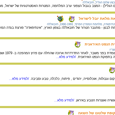
צע שלום הגליל
,
חזבאללה
 הגליל) - המצב בגבול הצפוני ערב המלחמה, המטרות האסטרטגיות של ישראל, מ
ת מלאת יובל לישראל
נתיפאדה
,
מלחמת המפרץ הפרסי, 1990-1991
,
חזבאללה
 לבנון - מתגבר הטרור של חזבאללה בצפון הארץ, "אינתיפאדה" פורצת בגדה המע
ת הנפט האיראנית
צריו
תעשיית ה
ה בתפוקת הנפט האיראנית.
/למידע מלא...
קום וגבולות, אוכלוסייה, יהודים , פיתוח, כלכלה, טבע וסביבה.
/למידע מלא...
ייה ואוצרות הטבע באיראן.
/למידע מלא...
קופת שלטונו של השאה