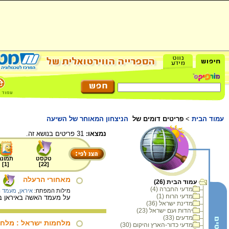
עמוד הבית
>
פריטים דומים של
הניצחון המאוחר של השיעה
נמצאו:
31 פריטים בנושא זה.
טקסט
תמונה
]
1
[
]
22
[
מאחורי הרעלה
עמוד הבית (26)
מדעי החברה (4)
מילות המפתח:
איראן
,
מעמד ה
מדעי הרוח (1)
על מעמד האשה באיראן בת
מדינת ישראל (36)
יהדות ועם ישראל (23)
מדעים (33)
מלחמות ישראל : מלחמ
מדעי כדור-הארץ והיקום (30)