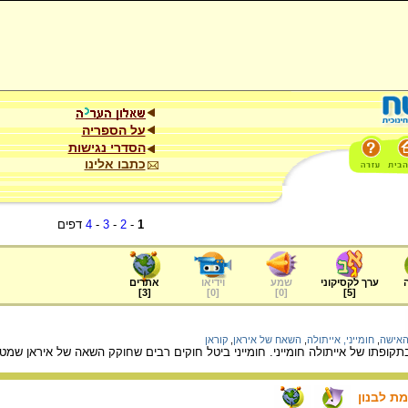
על הספריה
הסדרי נגישות
כתבו אלינו
1
-
2
-
3
-
4
דפים
ערך לקסיקוני
שמע
וידיאו
אתרים
]
3
[
]
0
[
]
0
[
]
5
[
אישה
,
חומייני, אייתולה
,
השאח של איראן
,
קוראן
קופתו של אייתולה חומייני. חומייני ביטל חוקים רבים שחוקק השאה של איראן 
ת לבנון