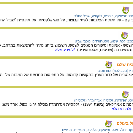
סטרופיסיקה
,
כוכבים
,
גלקסיה
,
שביל החלב
יקום - על חלוקת הפלנטות לשתי קבוצות, על סוגי גלקסיות, על גלקסיית "שביל החל
וכבי לכת
,
שמש
,
אסטרואידים
,
כוכבי שביט
מש - אמונות וסיפורים הנוגעים לשמש, השימוש ב"תנועתה" להתמצאות במרחב, 
הנמצאים בה (שביטים, אסטרואידים).
/למידע מלא...
ית שלנו
ץ (כוכב לכת)
,
כוח הכובד
וצנטרית של כדור הארץ בתקופות קדומות ועל התפיסות החדשות של המבנה שלו וה
סטרופיסיקה
,
גלקסיה
,
אנדרומדה (גלקסיה)
מידע על תגלית של אסטרונומים אמריקאים (בשנת 1994) - גלקסיית אנדרומד
/למידע מלא...
ל בעולם
קר החלל
,
אסטרופיסיקה
,
טלסקופ
,
מכשירים מדעיים