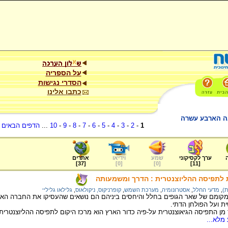
על הספריה
הסדרי נגישות
כתבו אלינו
אה הארבע עשרה
1
-
2
-
3
-
4
-
5
-
6
-
7
-
8
-
9
-
10
...
הדפים הבאים
.
ערך לקסיקוני
שמע
וידיאו
אתרים
]
37
[
]
0
[
]
0
[
]
11
[
לתפיסה ההליוצנטרית : הדרך ומשמעותה
ת)
,
מדעי החלל
,
אסטרונומיה
,
מערכת השמש
,
קופרניקוס, ניקולאוס
,
גלילאו גליליי
קומם של שאר הגופים בחלל והיחסים ביניהם הם נושאים שהעסיקו את החברה האנושי
 ועל הפולחן הדתי.
מן התפיסה הגיאוצנטרית על-פיה כדור הארץ הוא מרכז היקום לתפיסה ההליוצנטרית 
מלא...