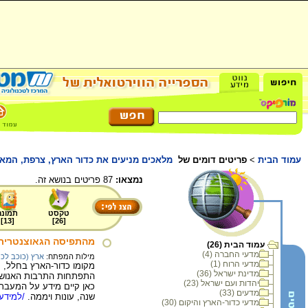
עמוד הבית
>
פריטים דומים של
מלאכים מניעים את כדור הארץ, צרפת, המ
נמצאו:
87 פריטים בנושא זה.
טקסט
תמונה
]
13
[
]
26
[
מהתפיסה הגאוצנטרית 
עמוד הבית (26)
מדעי החברה (4)
מילות המפתח:
ארץ (כוכב לכ
מדעי הרוח (1)
מקומו כדור-הארץ בחלל, מ
מדינת ישראל (36)
התפתחות התרבות האנושית
יהדות ועם ישראל (23)
כאן קיים מידע על המעבר 
מדעים (33)
שנה, עונות ויממה.
/למידע 
מדעי כדור-הארץ והיקום (30)