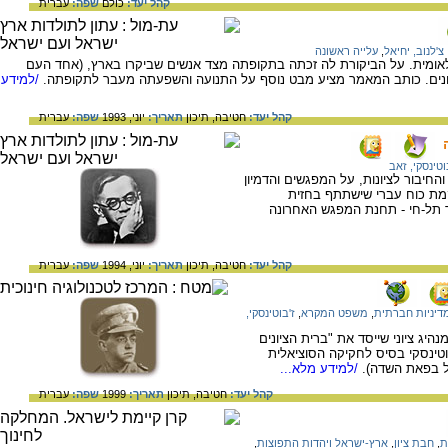
קהל יעד:
כולם
שפה:
עברית
צ'לנוב, יחיאל
,
עלייה ראשונה
 לאומית. על הביקורת לה זכתה בתקופתה מצד אנשים שביקרו בארץ, (אחד העם
ונים. כותב המאמר מציע מבט נוסף על התנועה והשפעתה מעבר לתקופתה.
/למידע
קהל יעד:
חטיבה,
תיכון
תאריך:
יוני, 1993
שפה:
עברית
וטינסקי, זאב
והחיבור לציונות, על המפגשים והדמיון
מת כוח עברי שישתתף בחזית
 תל-חי - תחנת המפגש האחרונה
קהל יעד:
חטיבה,
תיכון
תאריך:
יוני, 1994
שפה:
עברית
דיניות חברתית
,
משפט המקרא
,
ז'בוטינסקי,
היג ציוני שייסד את "ברית הציונים
'בוטינסקי בסיס לחקיקה הסוציאלית
ול בפאת השדה).
/למידע מלא...
קהל יעד:
חטיבה,
תיכון
תאריך:
1999
שפה:
עברית
ת
,
חבת ציון
,
ארץ-ישראל ויהדות התפוצות
,