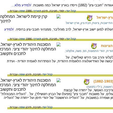
וייסדו בארץ ישראל כמה מושבות.
/למידע מלא...
קהל יעד:
יסודי,
חטיבה,
תיכון
תאריך:
1986
שפה:
עברית
ארץ-ישראל
התיישבות
,
ציונות
,
חבת ציון
,
ארץ-ישראל
עולתו למען יישוב ארץ-ישראל, לרב מוהליבר, ממנהיגי חובבי-ציון ברוסיה.
/למידע
קהל יעד:
יסודי,
חטיבה,
תיכון
תאריך:
1986
שפה:
עברית
ציונות
הודית
,
יהודי התפוצות
,
הס, משה
,
אלקלעי,
קלעי והרב צבי הירש קאלישר), על
בושה של האידיאולוגיה הלאומית היהודית, על הסתדרות לאומית יהודית - ועידת
קהל יעד:
חטיבה,
תיכון
שפה:
עברית
 ראשונה
,
ביל"ו (תנועה)
רכיבה האנושי, על ייחודה של קבוצת
ולים, על מושבות "חובבי ציון" (מפעלו של הברון רוטשילד), על . "העלייה המבוהלת"
ן ושמירה במושבות, על "העלייה הראשונה" של יהודי תימן ועל ייחודה של "העלייה
קהל יעד:
חטיבה,
תיכון
שפה:
עברית