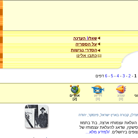
על הספריה
הסדרי נגישות
כתבו אלינו
1
-
2
-
3
-
4
-
5
-
6
דפים
ני
שמע
וידיאו
אתרים
]
2
[
]
0
[
]
0
[
נדל)
,
קבורה בארץ-ישראל
,
פינסקר, יהודה
 העלאת עצמותיו ארצה, בח' בתמוז
ה מנחם אוסישקין, שדאג להעלאת עצמותיו של
צופים בירושלים.
/למידע מלא...