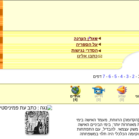
על הספריה
הסדרי נגישות
כתבו אלינו
-
2
-
3
-
4
-
5
-
6
-
7
דפים
ני
שמע
וידיאו
אתרים
]
4
[
]
0
[
]
0
[
(הקדומה) הרווחת, מעמד האישה בימי
מאוחרות יותר; בימי הביניים האישה
ל משק עצמאי. להבדיל, עם התפתחות
וקיומה הכלכלי היה תלוי במשפחתה