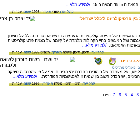
 המאה ה-15.
/למידע מלא...
קהל יעד:
יסודי
תאריך:
1993
שפה:
עברית
 בין פרטיקולריזם ל'כלל ישראל'
נז כהתגשמות של תפיסה קולקטיבית המעמידה בראש את טובת הכלל על חשבון
גמות ושל המעשים בחיי הקהילות מלמדת על קיומה של מגמה פרטיקולריסטית
/למידע מלא...
קהל יעד:
תיכון,
תיכון ומעלה
תאריך:
תשנ"ט 1999
שפה:
עברית
י-הביניים
ם
,
פאולוס מתרסוס
 ישו, ועל מעמדם של היהודים בחברת ימי-הביניים. אף על פי שהכנסייה סיפקה
ביניים, יש הבדל חשוב בין שנאה זו לאנטישמיות המודרנית.
/למידע מלא...
קהל יעד:
תיכון,
תיכון ומעלה
תאריך:
, 1998
שפה:
עברית
3
-
4
-
5
-
6
-
7
דפים