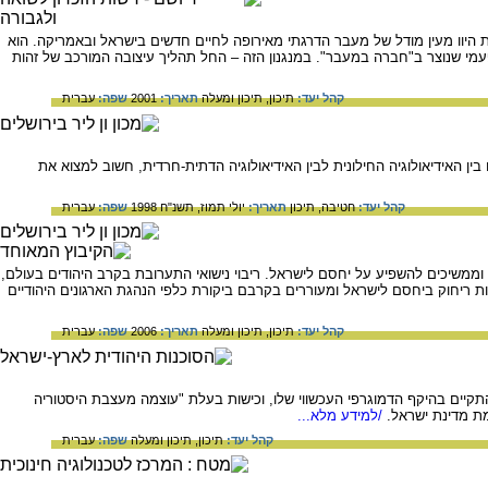
יוו מעין מודל של מעבר הדרגתי מאירופה לחיים חדשים בישראל ובאמריקה. הוא
-פעמי שנוצר ב"חברה במעבר". במנגנון הזה – החל תהליך עיצובה המורכב של זהות
קהל יעד:
תיכון,
תיכון ומעלה
תאריך:
2001
שפה:
עברית
ן האידיאולוגיה החילונית לבין האידיאולוגיה הדתית-חרדית, חשוב למצוא את
קהל יעד:
חטיבה,
תיכון
תאריך:
יולי תמוז, תשנ"ח 1998
שפה:
עברית
ו וממשיכים להשפיע על יחסם לישראל. ריבוי נישואי התערובת בקרב היהודים בעולם,
 ריחוק ביחסם לישראל ומעוררים בקרבם ביקורת כלפי הנהגת הארגונים היהודיים
קהל יעד:
תיכון,
תיכון ומעלה
תאריך:
2006
שפה:
עברית
קיים בהיקף הדמוגרפי העכשווי שלו, וכישות בעלת "עוצמה מעצבת היסטוריה
ת מדינת ישראל.
/למידע מלא...
קהל יעד:
תיכון,
תיכון ומעלה
שפה:
עברית