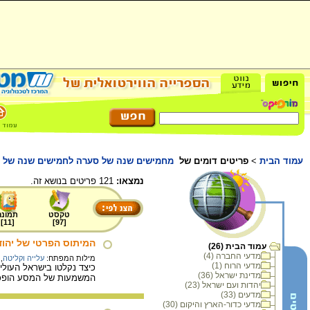
עמוד הבית
>
פריטים דומים של
מחמישים שנה של סערה לחמישים שנה של ד
נמצאו:
121 פריטים בנושא זה.
טקסט
תמונה
]
11
[
]
97
[
המיתוס הפרטי של יהוד
עמוד הבית (26)
מדעי החברה (4)
מילות המפתח:
עלייה וקליטה
,
מדעי הרוח (1)
כיצד נקלטו בישראל העולי
מדינת ישראל (36)
המשמעות של המסע הופכת
יהדות ועם ישראל (23)
מדעים (33)
מדעי כדור-הארץ והיקום (30)