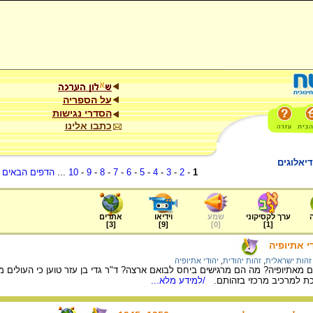
על הספריה
הסדרי נגישות
כתבו אלינו
יאלוגים
1
-
2
-
3
-
4
-
5
-
6
-
7
-
8
-
9
-
10
...
הדפים הבאים
.
ערך לקסיקוני
שמע
וידיאו
אתרים
]
3
[
]
9
[
]
0
[
]
1
[
י אתיופיה
זהות ישראלית
,
זהות יהודית
,
יהודי אתיופיה
ם מאתיופיה? מה הם מרגישים ביחס לבואם ארצה? ד"ר גדי בן עזר טוען כי העולי
 למרכיב מרכזי בזהותם.
/למידע מלא...