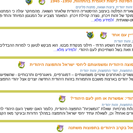
 כישות לאומית בהתהוות, 1950- 1945
זהות יהודית
,
ציונות ושואה
,
מחנות פליטים
רית הפלטה בעיצוב ההיסטוריה היהודית שלאחר השואה. מהמחקר עולה כי המחנות ה
וקד של זהות זיכרון, נוצרה קהילת זיכרון. המאמר מצביע על המנגנון המיוחד והחד
ט-שואתית.
/למידע מלא...
יין עם אחד
,
זהות יהודית
 מנתח את השסע הדתי - חילוני מנקודת מבטו. הוא מבקש לטעון כי למרות ההבדלים בי
 וזאת בשל השתייכותן לעם היהודי.
/למידע מלא...
פוצה היהודית ומשמעותם ליחסי ישראל והתפוצה היהודית
 התפוצות
,
יהודי התפוצות
,
זהות יהודית
שורים האחרונים שינויים משמעותיים – דמוגרפיים, גיאוגרפיים ותרבותיים - שהשפיע
הודים בארצות מושבם והתמורות בזהות היהודית החדשה יוצרים אצל יהודי התפוצות
ודי: אפשרות או חזון לעם היהודי?
 התפוצות
,
זהות יהודית
 מרכזיות: שאלת "המשכיות" התפוצה היהודית, כלומר האם ימשיך העם היהודי להת
רים ואחת? וכן, לשאלת עתיד יחסי ישראל והתפוצה במהלך הדורות ובעיקר מאז הקמ
ל בקרב היהודים בתפוצות משתנה