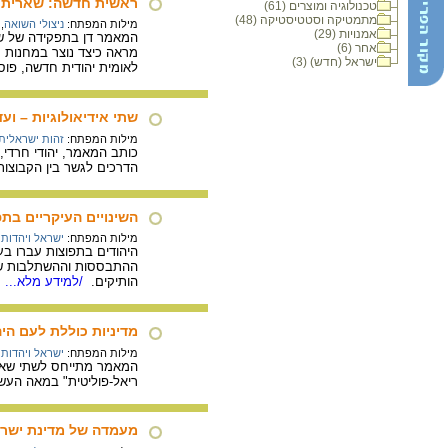
ראשית חדשה: שארית הפלטה
טכנולוגיה ומוצרים (61)
מתמטיקה וסטטיסטיקה (48)
מילות המפתח:
ניצולי השואה
,
אמנויות (29)
המאמר דן בתפקידה של שא
אחר (6)
מראה כיצד נוצר במחנות מ
ישראל (חדש) (3)
לאומית יהודית חדשה, פוס
שתי אידיאולוגיות – ועד
מילות המפתח:
זהות ישראלית
כותב המאמר, יהודי חרדי,
הדרכים לגשר בין הקבוצות
השינויים העיקריים בת
מילות המפתח:
ישראל ויהדות
היהודים בתפוצות עברו בע
ההתבססות וההשתלבות של י
הותיקים.
/למידע מלא...
מדיניות כוללת לעם היה
מילות המפתח:
ישראל ויהדות
המאמר מתייחס לשתי שאלות
ריאל-פוליטית" במאה העש
מעמדה של מדינת ישרא