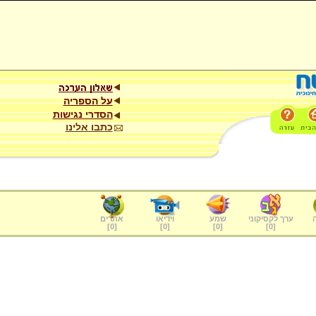
על הספריה
הסדרי נגישות
כתבו אלינו
ערך לקסיקוני
שמע
וידיאו
אתרים
]
0
[
]
0
[
]
0
[
]
0
[