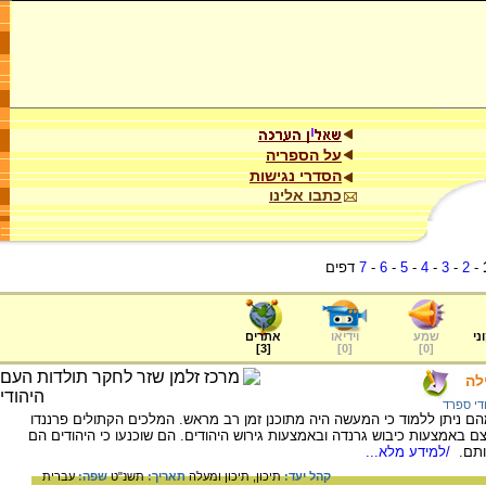
על הספריה
הסדרי נגישות
כתבו אלינו
-
2
-
3
-
4
-
5
-
6
-
7
דפים
ני
שמע
וידיאו
אתרים
]
3
[
]
0
[
]
0
[
לה
די ספרד
הם ניתן ללמוד כי המעשה היה מתוכנן זמן רב מראש. המלכים הקתולים פרננדו
 באמצעות כיבוש גרנדה ובאמצעות גירוש היהודים. הם שוכנעו כי היהודים הם
ותם.
/למידע מלא...
קהל יעד:
תיכון,
תיכון ומעלה
תאריך:
תשנ"ט
שפה:
עברית