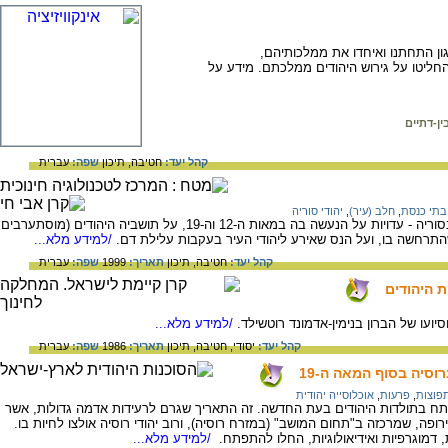
ן התחתנו ואיחדו את ממלכותיהם,
- הם החליטו על גירוש היהודים ממלכתם. מידע על
ין-דתיים
קהל יעד:
חטיבה,
תיכון
שפה:
עברית
בתי כנסת
,
חלב (עיר)
,
יהודי סוריה
בדף זה מידע על העיר חאלב (ארם צובה) שבסוריה - עדויות על הנעשה בה במאות ה-12 וה-19, על תושביה היהודים (מוסתערבים
התרחשה בו, ועל הנס שאירע ליהודי העיר בעקבות עלילת דם.
/למידע מלא...
קהל יעד:
חטיבה,
תיכון
תאריך:
1999
שפה:
עברית
ת היהודים
/למידע מלא...
קהל יעד:
יסודי,
חטיבה,
תיכון
תאריך:
1986
שפה:
עברית
וסיה בסוף המאה ה-19
פוצות
,
פרעות
,
אוכלוסייה יהודית
שנת 1881 היא תאריך מפתח בתולדות היהודים בעת החדשה. זה התאריך שגרם לרעידות אדמה גדולות, אשר
ופה, שמרכזה ב"תחום המושב" (במזרח רוסיה), ורוב יהודי רוסיה אולצו לחיות בו.
/למידע מלא...