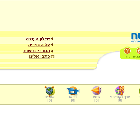
על הספריה
הסדרי נגישות
כתבו אלינו
ערך לקסיקוני
שמע
וידיאו
אתרים
]
0
[
]
0
[
]
0
[
]
0
[