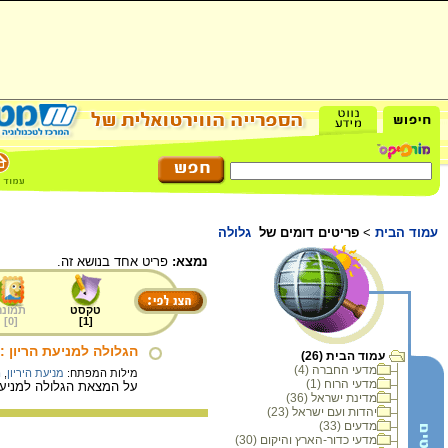
עמוד הבית
>
פריטים דומים של
גלולה
נמצא:
פריט אחד בנושא זה.
טקסט
תמונה
]
0
[
]
1
[
הגלולה למניעת הריון : 1955
עמוד הבית (26)
מדעי החברה (4)
מילות המפתח:
מניעת היריון
,
ה
מדעי הרוח (1)
על המצאת הגלולה למניעת
מדינת ישראל (36)
יהדות ועם ישראל (23)
מדעים (33)
מדעי כדור-הארץ והיקום (30)