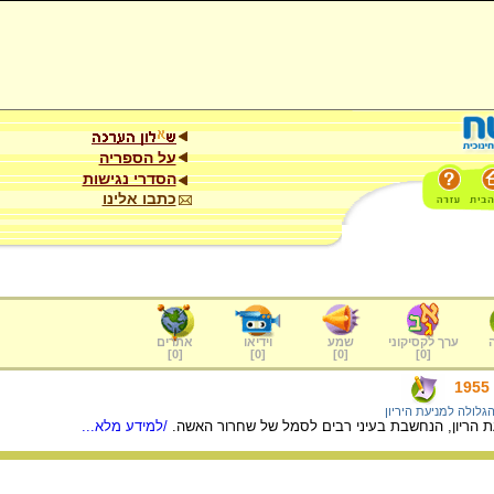
על הספריה
הסדרי נגישות
כתבו אלינו
ערך לקסיקוני
שמע
וידיאו
אתרים
]
0
[
]
0
[
]
0
[
]
0
[
גלולה למניעת היריון
 הריון, הנחשבת בעיני רבים לסמל של שחרור האשה.
/למידע מלא...