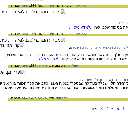
קהל יעד:
חטיבה,
תיכון
תאריך:
תשנ"ו 1996
שפה:
עברית
ודית.
ת בסיפור יעקב ועשיו.
/למידע מלא...
קהל יעד:
חטיבה,
תיכון
תאריך:
תשנ"ו 1996
שפה:
עברית
לוס
,
תרגום המקרא לארמית
,
תרגום השבעים
,
ן התנ"ך - בחמישה חומשי תורה, לוחות הברית, עשרת הדיברות, פרשת השבוע,
טרה, תרגום התורה ליוונית ותרגום אונקלוס.
/למידע מלא...
קהל יעד:
חטיבה,
תיכון
תאריך:
1999
שפה:
עברית
יה יהודית
,
רבי יהודה הלוי
,
ספר הכוזרי
מידע על המשורר, הפילוסוף והוגה הדעות, רבי יהודה הלוי, שנולד בטודילה שבספרד במאה ה-11. כתב את ספר הכוזרי בו הוא מגן
ות, האסלאם והאריסטוטליות. יסוד משנתו היא הנחת עדיפות הניסיון על המוסק
קהל יעד:
תיכון
תאריך:
1967
שפה:
עברית
-
4
-
5
-
6
-
7
-
8
דפים