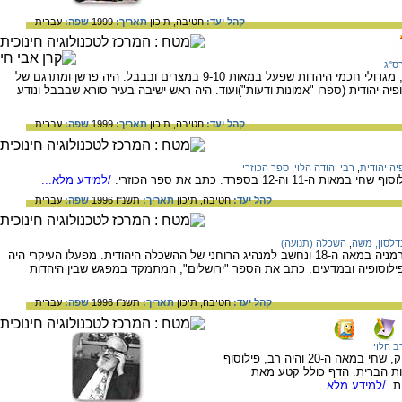
קהל יעד:
חטיבה,
תיכון
תאריך:
1999
שפה:
עברית
ס"ג
המידע בדף זה עוסק ברס"ג - רב סעדיה גאון, מגדולי חכמי היהדות שפעל במאות 9-10 במצרים ובבבל. היה פרשן ומתרגם של
ה יהודית (ספרו "אמונות ודעות")ועוד. היה ראש ישיבה בעיר סורא שבבבל ונודע
קהל יעד:
חטיבה,
תיכון
תאריך:
1999
שפה:
עברית
יה יהודית
,
רבי יהודה הלוי
,
ספר הכוזרי
12 בספרד. כתב את ספר הכוזרי.
/למידע מלא...
קהל יעד:
חטיבה,
תיכון
תאריך:
תשנ"ו 1996
שפה:
עברית
דלסון, משה
,
השכלה (תנועה)
המידע בדף זה עוסק במשה מנדלסון שחי בגרמניה במאה ה-18 ונחשב למנהיג הרוחני של ההשכלה היהודית. מפעלו העיקרי היה
ילוסופיה ובמדעים. כתב את הספר "ירושלים", המתמקד במפגש שבין היהדות
קהל יעד:
חטיבה,
תיכון
תאריך:
תשנ"ו 1996
שפה:
עברית
דב הלוי
המידע בדף זה עוסק ביוסף דב הלוי סולובייצ'יק, שחי במאה ה-20 והיה רב, פילוסוף
צות הברית. הדף כולל קטע מאת
ת.
/למידע מלא...