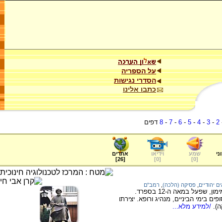
על הספריה
הסדרי נגישות
כתבו אלינו
2
-
3
-
4
-
5
-
6
-
7
-
8
דפים
ני
שמע
וידיאו
אתרים
]
26
[
]
0
[
]
0
[
ם יהודיים
,
פסיקה (הלכה)
,
רמב"ם
המידע בדף זה עוסק ברמב"ם, רבי משה בן מימון, שפעל במאה ה-12 בספרד.
ם בימי הביניים, מנהיג ורופא. יצירתו
).
/למידע מלא...