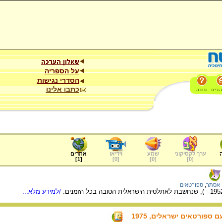
על הספריה
הסדרי נגישות
כתבו אלינו
ערך לקסיקוני
שמע
וידיאו
אתרים
]
1
[
]
0
[
]
0
[
]
0
[
 אסתר
,
ספורטאים
/למידע מלא...
ספורטאים ישראלים, 1975