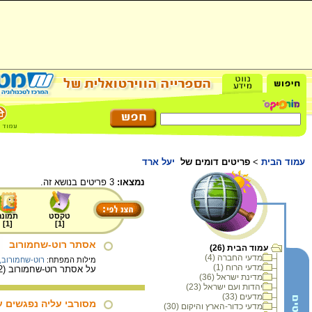
עמוד הבית
>
פריטים דומים של
יעל ארד
נמצאו:
3 פריטים בנושא זה.
טקסט
תמונה
]
1
[
]
1
[
אסתר רוט-שחמורוב
עמוד הבית (26)
מדעי החברה (4)
מילות המפתח:
רוט-שחמורוב,
מדעי הרוח (1)
על אסתר רוט-שחמורוב (1952- ), שנחשבת לאתלטית הישראלית הטובה בכל הזמנים.
מדינת ישראל (36)
יהדות ועם ישראל (23)
מדעים (33)
מסורבי עליה נפגשים עם 
מדעי כדור-הארץ והיקום (30)