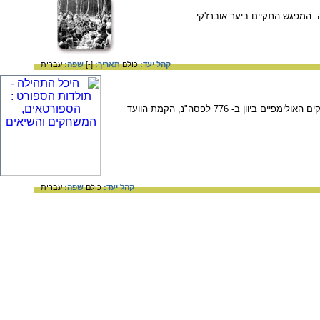
המפגש התקיים ביער אוברז'קי
קהל יעד:
כולם
תאריך:
[-]
שפה:
עברית
אתר המציג את תולדות משחקי הספורט על ציר זמן. משחק הכדורת, האיגרוף ותחרויות ריצה במצרים, המשחקים האולימפיים ביוון ב- 776 לפסה"נ, הקמת הוועד
קהל יעד:
כולם
שפה:
עברית