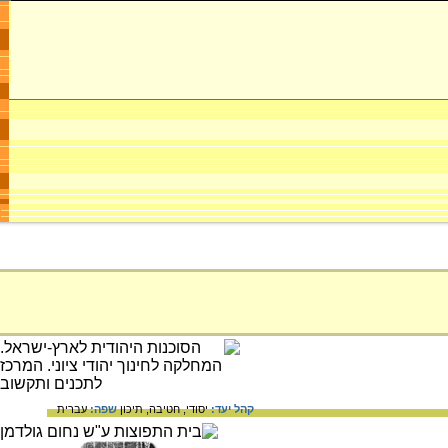
קהל יעד:
יסודי,
חטיבה,
תיכון
שפה:
עברית