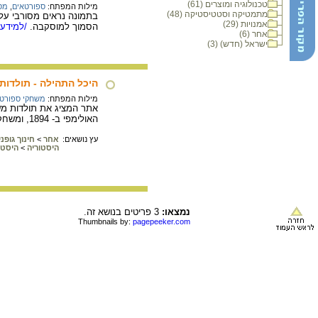
טכנולוגיה ומוצרים (61)
מילות המפתח:
ספורטאים
,
מסו
מתמטיקה וסטטיסטיקה (48)
בתמונה נראים מסורבי על
אמנויות (29)
הסמוך למוסקבה.
/למידע 
אחר (6)
ישראל (חדש) (3)
היכל התהילה - תולדו
מילות המפתח:
משחקי ספורט
האולימפי ב- 1894, ומשחקים וספורטאים מפורסמים מאז ועד ימינו.
עץ נושאים:
אחר
>
חינוך גופנ
היסטוריה
>
היסטו
נמצאו:
3 פריטים בנושא זה.
Thumbnails by:
pagepeeker.com