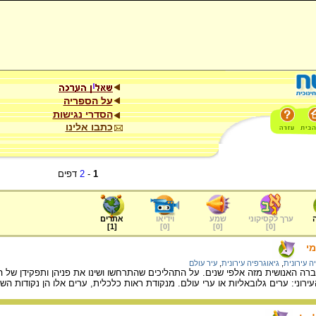
על הספריה
הסדרי נגישות
כתבו אלינו
1
-
2
דפים
ערך לקסיקוני
שמע
וידיאו
אתרים
]
1
[
]
0
[
]
0
[
]
0
[
מי
יה עירונית
,
גיאוגרפיה עירונית
,
עיר עולם
 האנושית מזה אלפי שנים. על התהליכים שהתרחשו ושינו את פניהן ותפקידן של ה
ירוני: ערים גלובאליות או ערי עולם. מנקודת ראות כלכלית, ערים אלו הן נקודות ה