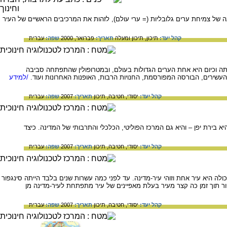
 של צמיחת ערים גלובליות (= ערי עולם), לזהות את המרכיבים הראשיים של העיר
קהל יעד:
תיכון,
תיכון ומעלה
תאריך:
פברואר, 2000
שפה:
עברית
תה וכיום היא אחת הערים הגדולות בעולם, ובמטרופולין שהתפתחה סביבה
/למידע
קהל יעד:
יסודי,
חטיבה,
תיכון
תאריך:
2007
שפה:
עברית
היא בירת יפן – והיא גם המרכז הפוליטי, הכלכלי והתרבותי של המדינה. כיצד
קהל יעד:
יסודי,
חטיבה,
תיכון
תאריך:
2007
שפה:
עברית
ולה היא עיר אחת וזוהי עיר-מדינה. עד לפני כמה עשרות שנים בלבד הייתה סינגפור
ר תוך זמן כה קצר מעיר בעלת מאפיינים של עיר מתפתחת לעיר-מדינה מן
קהל יעד:
יסודי,
חטיבה,
תיכון
תאריך:
2007
שפה:
עברית