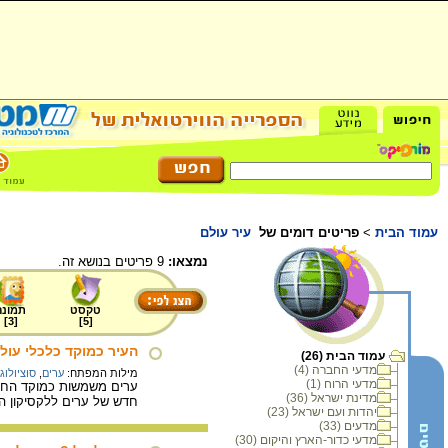
עמוד הבית
>
פריטים דומים של
עיר עולם
נמצאו:
9 פריטים בנושא זה.
טקסט
תמונה
]
3
[
]
5
[
העיר כמוקד כלכלי עול
עמוד הבית (26)
מדעי החברה (4)
מילות המפתח:
ערים
,
סוציולוג
מדעי הרוח (1)
ערים משמשות כמוקד החברה
מדינת ישראל (36)
חדש של ערים ללקסיקון הע
יהדות ועם ישראל (23)
מדעים (33)
מדעי כדור-הארץ והיקום (30)