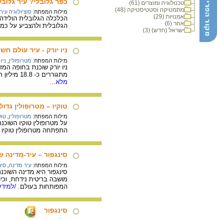
כפר גלובלי? עיר גלובל
טכנולוגיה ומוצרים (61)
מתמטיקה וסטטיסטיקה (48)
מילות המפתח:
סוציולוגיה עירו
אמנויות (29)
הכלכלה הגלובלית הולידה 
אחר (6)
הגלובלית ולהצביע על כמה
ישראל (חדש) (3)
ניו יורק - עיר עולם חש
מילות המפתח:
מטרופולין
,
ניו
ניו יורק שוכנת בחופה המ
מתגוררים כ- 18.8 מיליון תושבים. ניו יורק ידועה בעולם כולו בזכות הארכיטקטורה המודרנית שלה, חיי התרבות העשירים, הבורסה המפורסמת, החנויות הרבות, האופנות האחרונות ועוד.
מלא...
טוקיו – מטרופולין גדול
מילות המפתח:
מטרופולין
,
טוק
על מטרופולין טוקיו השוכנ
התפתחה מטרופולין טוקיו 
סינגפור – עיר-מדינ
מילות המפתח:
עיר מדינה
,
סינ
סינגפור היא מדינה השוכנת
מושבה בריטית נידחת, וכי
המפותחות בעולם.
/למידע
סינגפור