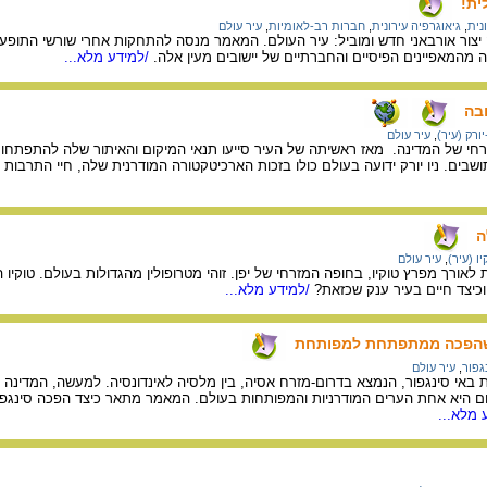
ית!
נית
,
גיאוגרפיה עירונית
,
חברות רב-לאומיות
,
עיר עולם
יצור אורבאני חדש ומוביל: עיר העולם. המאמר מנסה להתחקות אחרי שורשי התופעה
 מהמאפיינים הפיסיים והחברתיים של יישובים מעין אלה.
/למידע מלא...
ובה
-יורק (עיר)
,
עיר עולם
זרחי של המדינה. מאז ראשיתה של העיר סייעו תנאי המיקום והאיתור שלה להתפתחו
ה
יו (עיר)
,
עיר עולם
ת לאורך מפרץ טוקיו, בחופה המזרחי של יפן. זוהי מטרופולין מהגדולות בעולם. טוקיו 
וכיצד חיים בעיר ענק שכזאת?
/למידע מלא...
ה שהפכה ממתפתחת למפותחת
גפור
,
עיר עולם
 באי סינגפור, הנמצא בדרום-מזרח אסיה, בין מלסיה לאינדונסיה. למעשה, המדינה כ
ום היא אחת הערים המודרניות והמפותחות בעולם. המאמר מתאר כיצד הפכה סינגפו
 מלא...