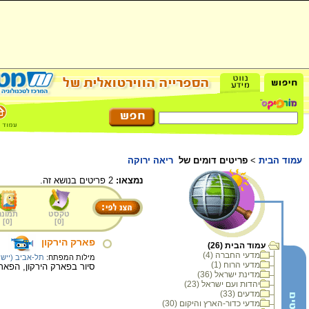
עמוד הבית
>
פריטים דומים של
ריאה ירוקה
נמצאו:
2 פריטים בנושא זה.
טקסט
תמונה
]
0
[
]
0
[
פארק הירקון
עמוד הבית (26)
מדעי החברה (4)
מילות המפתח:
תל-אביב (יישוב
מדעי הרוח (1)
סיור בפארק הירקון, הפאר
מדינת ישראל (36)
יהדות ועם ישראל (23)
מדעים (33)
מדעי כדור-הארץ והיקום (30)