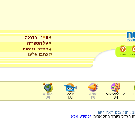
על הספריה
הסדרי נגישות
כתבו אלינו
ערך לקסיקוני
שמע
וידיאו
אתרים
]
0
[
]
1
[
]
0
[
]
1
[
 עירוני)
,
גנים
,
ריאה ירוקה
ק הגדול ביותר בתל אביב.
/למידע מלא...