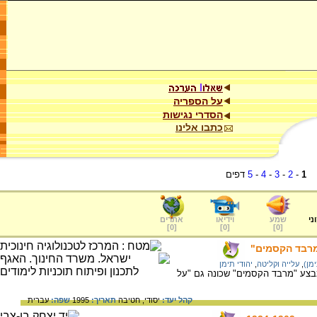
על הספריה
הסדרי נגישות
כתבו אלינו
1
-
2
-
3
-
4
-
5
דפים
ני
שמע
וידיאו
אתרים
]
0
[
]
0
[
]
0
[
"מרבד הקסמים"
מן)
,
עלייה וקליטה
,
יהודי תימן
מבצע "מרבד הקסמים" שכונה גם "על
קהל יעד:
יסודי,
חטיבה
תאריך:
1995
שפה:
עברית