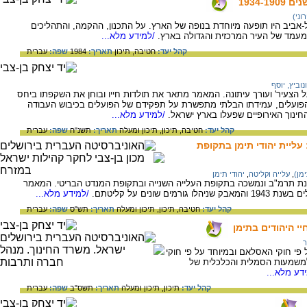
1934-
וני)
אביב היו תופעה מיוחדת בנופה של הארץ. על התכנון, ההקמה, והתהליכים
למעמד של העיר המרכזית והגדולה בארץ.
/למידע מלא...
קהל יעד:
חטיבה,
תיכון
תאריך:
1984
שפה:
עברית
וביץ, יוסף
ל הצעיר' ועורך עיתונה. המאמר מתאר את תולדות חייו ובוחן את השקפתו ביחס
הפועלים, עמידתו הבלתי מתפשרת על תפקידם של הפועלים בכיבוש העבודה
ינוך האירופיים שפעלו בארץ ישראל.
/למידע מלא...
קהל יעד:
חטיבה,
תיכון,
תיכון ומעלה
תאריך:
תשנ"ח
שפה:
עברית
 עליית יהודי תימן בתקופת
מן)
,
עלייה וקליטה
,
יהודי תימן
שנת תרמ"ב ונמשכה בתקופת העלייה השנייה ובתקופת המנדט הבריטי. המאמר
ונים על קליטתם.
/למידע מלא...
קהל יעד:
חטיבה,
תיכון,
תיכון ומעלה
תאריך:
תש"ס
שפה:
עברית
י היהודים בתימן
ר
י חוקי האסלאם ובמיוחד על פי חוקי
משמעות הסמלית והכלכלית של
דע מלא...
קהל יעד:
תיכון,
תיכון ומעלה
תאריך:
תשס"ב
שפה:
עברית