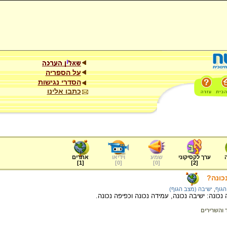
על הספריה
הסדרי נגישות
כתבו אלינו
ערך לקסיקוני
שמע
וידיאו
אתרים
]
1
[
]
0
[
]
0
[
]
2
[
כונה?
הגוף
,
ישיבה (מצב הגוף)
נכונה: ישיבה נכונה, עמידה נכונה וכפיפה נכונה.
והשרירים