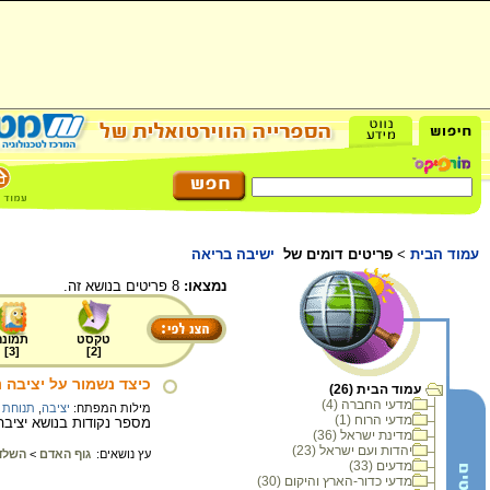
עמוד הבית
>
פריטים דומים של
ישיבה בריאה
נמצאו:
8 פריטים בנושא זה.
טקסט
תמונה
]
3
[
]
2
[
כיצד נשמור על יציבה נ
עמוד הבית (26)
מדעי החברה (4)
מילות המפתח:
יציבה
,
תנוחת 
מדעי הרוח (1)
מספר נקודות בנושא יציבה 
מדינת ישראל (36)
יהדות ועם ישראל (23)
עץ נושאים:
גוף האדם
>
השלד 
מדעים (33)
מדעי כדור-הארץ והיקום (30)