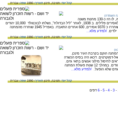
קהל יעד:
חטיבה,
תיכון
תאריך:
1990
שפה:
עברית
נה השמדה)
מחנה ריכוז מצפון לווימאר, מהגדולים בגרמניה, לו היו כ-130 מחנות משנה
ויחידות-חוץ. המחנה הוקם ביולי 1937, ונועד לאסירים פלילים. ב 1938, לאחר "ליל הבדולח", נשלחו לבוכנוולד 10,000 יהודים
אשר סבלו מייחס אכזרי. בחורף 1938-1939 שוחררו כ 9370 אסירים, 600 אחרים התאבדו. באפריל 1945 שוחררו מהמחנה
/למידע מלא...
קהל יעד:
חטיבה,
תיכון
תאריך:
1990
שפה:
עברית
וז)
המחנה הוקם בקרבת העיר מינכן.
יאל-דמוקרטים. דכאו היה בסיס הכשרה
ים לחיסול מילוני אנשים בתאי גזים.
לאחר ליל הבדולח נעצרו במחנה כ 10,000 יהודים. במהלך 12 שנות פעולת המחנה
/למידע מלא...
קהל יעד:
חטיבה,
תיכון
תאריך:
1990
שפה:
עברית
-
3
-
4
-
5
-
6
דפים