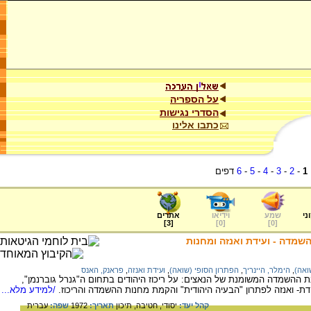
על הספריה
הסדרי נגישות
כתבו אלינו
1
-
2
-
3
-
4
-
5
-
6
דפים
ני
שמע
וידיאו
אתרים
]
3
[
]
0
[
]
0
[
השמדה - ועידת ואנזה ומחנות
ואה)
,
הימלר, היינריך
,
הפתרון הסופי (שואה)
,
ועידת ואנזה
,
פראנק, האנס
ת ההשמדה המשומנת של הנאצים: על ריכוז היהודים בתחום ה"גנרל גוברנמן",
דת- ואנזה לפתרון "הבעיה היהודית" והקמת מחנות ההשמדה והריכוז.
/למידע מלא...
קהל יעד:
יסודי,
חטיבה,
תיכון
תאריך:
1972
שפה:
עברית