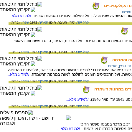
ם הקולקטיביים
נאציזם
ות וההשפעה שהיתה לכך על פעילות היהודים בגטאות השונים.
/למידע מלא...
קהל יעד:
יסודי,
חטיבה,
תיכון
תאריך:
1972
שפה:
עברית
דים בגטאות ובמחנות הריכוז - על הגזירות, הרעב, הרס המשפחות והייאוש
קהל יעד:
יסודי,
חטיבה,
תיכון
תאריך:
1972
שפה:
עברית
אה והמרמה
גטו טרזין
,
נאציזם
יצד רימו את היהודים כדי לרכזם בגטאות אירופה הכבושה, על שיטות ההסוואה
גיטאות, ועל התכסיסים השונים להולכה למוות במחנות ההשמדה.
/למידע מלא...
קהל יעד:
יסודי,
חטיבה,
תיכון
תאריך:
1972
שפה:
עברית
הודים במחנות השמדה
1946).
/למידע מלא...
קהל יעד:
יסודי,
חטיבה,
תיכון
תאריך:
1972
שפה:
עברית
 רכיב מרכזי במבנה משטר הדיכוי.
ים מסיבות חברתיות או גזעיות.
/למידע מלא...