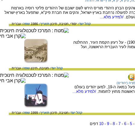
ות
,
פיק"א
,
יק"א
,
ארץ-ישראל ויהדות
קים הברון היהודי מוריס הירש לשם ישובם של היהודים פליטי רוסיה בארצות
ברה לפעולה נרחבת בארץ-ישראל, והקים את חברת פיק"א, שתפעל בארץ-ישראל
עולם.
/למידע מלא...
קהל יעד:
יסודי,
חטיבה,
תיכון
תאריך:
1986
שפה:
עברית
על הקמת העיר תל אביב בי' בסיוון תרס"ט (1909) - על רעיון הקמת העיר, ההחלטה
מות לעיר העברית הראשונה, ועל
קהל יעד:
חטיבה,
תיכון
שפה:
עברית
יה (יהודים)
המידע בדף זה עוסק במשה מונטיפיורי, אשר פעל במאה ה-19, למען יהודים בעולם
ראשונות מחוץ לחומות.
/למידע מלא...
קהל יעד:
חטיבה,
תיכון
תאריך:
1999
שפה:
עברית
5
-
6
-
7
-
8
-
9
-
10
דפים