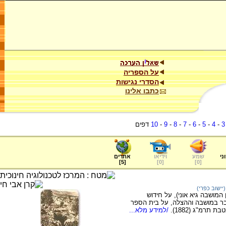
על הספריה
הסדרי נגישות
כתבו אלינו
3
-
4
-
5
-
6
-
7
-
8
-
9
-
10
דפים
ני
שמע
וידיאו
אתרים
]
5
[
]
0
[
]
0
[
יישוב כפרי)
מושבה גיא אוני), על חידוש
בר במושבה וההצלה, על בית הספר
רמ"ג (1882).
/למידע מלא...