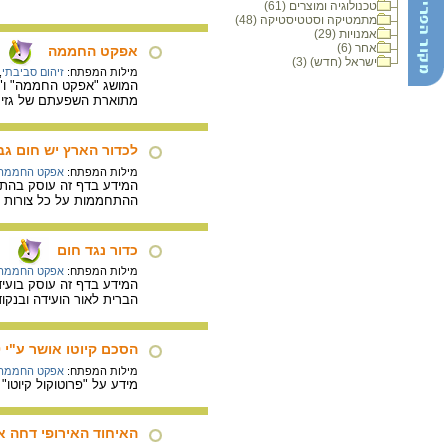
טכנולוגיה ומוצרים (61)
מתמטיקה וסטטיסטיקה (48)
אמנויות (29)
אחר (6)
אפקט החממה
ישראל (חדש) (3)
מילות המפתח:
זיהום סביבתי
,
המושג "אפקט החממה" ו"גז
מתוארת השפעתם של גזים 
לכדור הארץ יש חום גב
מילות המפתח:
אפקט החממה
המידע בדף זה עוסק בהתח
ההתחממות על כל צורות ה
כדור נגד חום
מילות המפתח:
אפקט החממה
המידע בדף זה עוסק בועיד
הברית לאור הועידה ובנקו
הסכם קיוטו אושר ע"י 180 מדינות למעט ארה"ב
מילות המפתח:
אפקט החממה
מידע על "פרוטוקול קיוט
האיחוד האירופי דחה 