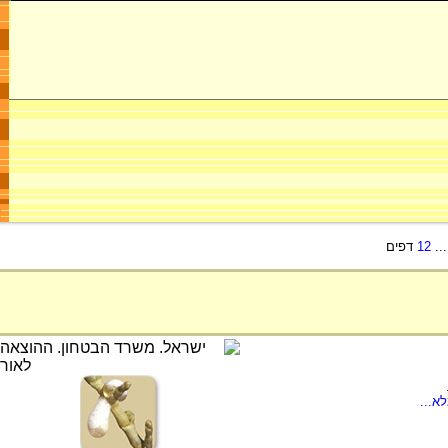
..
12
דפים
א...