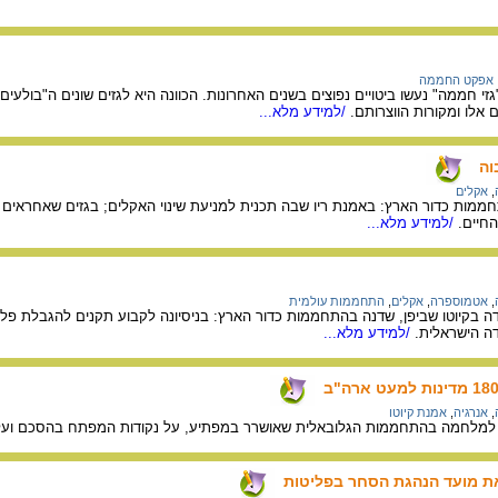
אפקט החממה
י חממה" נעשו ביטויים נפוצים בשנים האחרונות. הכוונה היא לגזים שונים ה"בולע
אלו ומקורות הווצרותם.
/למידע מלא...
וה
,
אקלים
ממות כדור הארץ: באמנת ריו שבה תכנית למניעת שינוי האקלים; בגזים שאחראים
חיים.
/למידע מלא...
,
אטמוספרה
,
אקלים
,
התחממות עולמית
ה בקיוטו שביפן, שדנה בהתחממות כדור הארץ: בניסיונה לקבוע תקנים להגבלת פלי
דה הישראלית.
/למידע מלא...
,
אנרגיה
,
אמנת קיוטו
ו" למלחמה בהתחממות הגלובאלית שאושרר במפתיע, על נקודות המפתח בהסכם ועל
את מועד הנהגת הסחר בפליטות