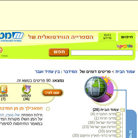
עמוד הבית
>
פריטים דומים של
המידבר : בין עתיד ועבר
נמצאו:
90 פריטים בנושא זה.
טקסט
תמונה
]
7
[
]
36
[
המאכילך מן מן המדבר
עמוד הבית (26)
מדעי החברה (4)
מילות המפתח:
שלו (עוף)
,
תמר
מדעי הרוח (1)
על המן השלו מקורות המי
מדינת ישראל (36)
במאמר התיחסות לסיפורי ה
יהדות ועם ישראל (23)
מדעים (33)
מדעי כדור-הארץ והיקום (30)