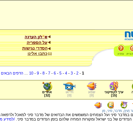
על הספריה
הסדרי נגישות
כתבו אלינו
1
-
2
-
3
-
4
-
5
-
6
-
7
-
8
-
9
-
10
...
הדפים הבאים
.
ערך לקסיקוני
שמע
וידיאו
אתרים
]
32
[
]
0
[
]
0
[
]
15
[
 (עץ)
,
מדבר
,
סיני
,
מן
ם במדבר סיני ועל הצמחים המשמשים את הבדואים של מדבר סיני למאכל ולרפואה.
נדודים של בני ישראל ומקורות המחיה שלהם בזמן הנדודים במדבר סיני.
/למידע מל