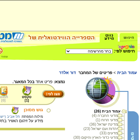
חיפוש לפי:
עמוד הבית
>
פריטים של המחבר
דור אלדר
נמצא:
פריט אחד
בכל המאגר.
טקסט
תמונה
]
0
[
]
1
[
גוש מסוכן
עמוד הבית (26)
מדעי החברה (4)
מילות המפתח:
תל-אביב (יישוב
מדעי הרוח (1)
מידע על זיהום האוויר בתל 
מדינת ישראל (36)
יהדות ועם ישראל (23)
מדעים (33)
מדעי כדור-הארץ והיקום (30)