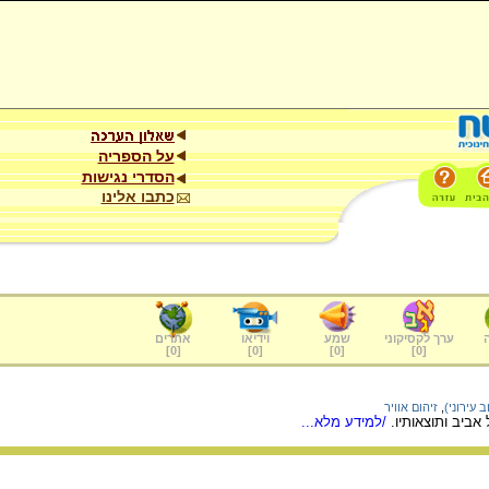
על הספריה
הסדרי נגישות
כתבו אלינו
ערך לקסיקוני
שמע
וידיאו
אתרים
]
0
[
]
0
[
]
0
[
]
0
[
 עירוני)
,
זיהום אוויר
אביב ותוצאותיו.
/למידע מלא...