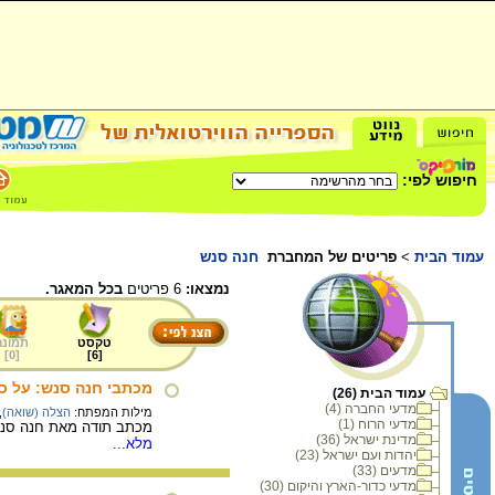
חיפוש לפי:
עמוד הבית
>
פריטים של המחברת
חנה סנש
נמצאו:
6 פריטים
בכל המאגר.
טקסט
תמונה
]
0
[
]
6
[
מכתבי חנה סנש: על ס
עמוד הבית (26)
מדעי החברה (4)
מילות המפתח:
הצלה (שואה)
,
מדעי הרוח (1)
מכתב תודה מאת חנה סנש 
מדינת ישראל (36)
מלא...
יהדות ועם ישראל (23)
מדעים (33)
מדעי כדור-הארץ והיקום (30)