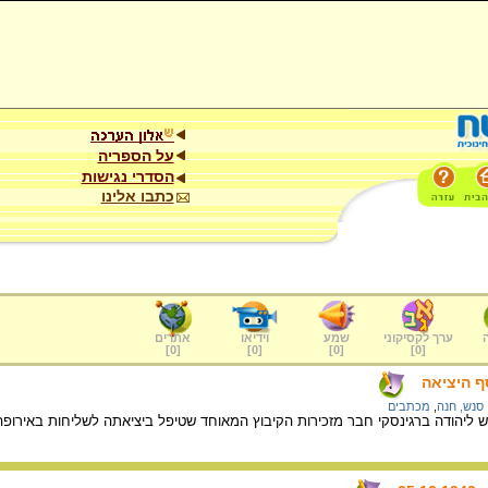
על הספריה
הסדרי נגישות
כתבו אלינו
ערך לקסיקוני
שמע
וידיאו
אתרים
]
0
[
]
0
[
]
0
[
]
0
[
ף היציאה
סנש, חנה
,
מכתבים
ליהודה ברגינסקי חבר מזכירות הקיבוץ המאוחד שטיפל ביציאתה לשליחות באירופה