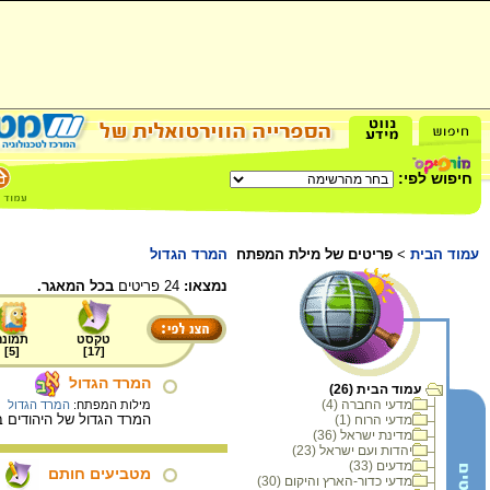
חיפוש לפי:
עמוד הבית
>
פריטים של מילת המפתח
המרד הגדול
נמצאו:
24 פריטים
בכל המאגר.
טקסט
תמונה
]
5
[
]
17
[
המרד הגדול
עמוד הבית (26)
מדעי החברה (4)
מילות המפתח:
המרד הגדול
המרד הגדול של היהודים בשלטון הרומי החל בירו
מדעי הרוח (1)
מדינת ישראל (36)
יהדות ועם ישראל (23)
מדעים (33)
מטביעים חותם
מדעי כדור-הארץ והיקום (30)