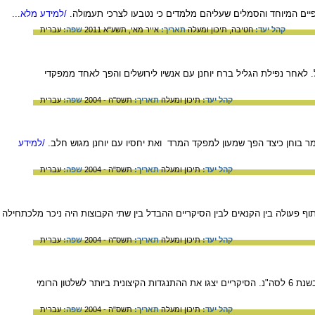
ים המיוחד והסמלים שעליהם מלמדים כי נטבעו לצרכי תעמולה.
/למידע מלא...
קהל יעד:
חטיבה,
תיכון ומעלה
תאריך:
אייר מאי, תשע"א 2011
שפה:
עברית
. לאחר נפילת הגליל ברח יוחנן עם אנשיו לירושלים והפך לאחד ממפקדי
קהל יעד:
תיכון ומעלה
תאריך:
תשס"ה - 2004
שפה:
עברית
מר בוחן כיצד הפך שמעון למפקד המרד ואת יחסיו עם יוחנן מגוש חלב.
/למידע
קהל יעד:
תיכון ומעלה
תאריך:
תשס"ה - 2004
שפה:
עברית
תוף פעולה בין הקנאים לבין הסיקריים ההבדל בין שתי הקבוצות היה ניכר מלכתחילה
קהל יעד:
תיכון ומעלה
תאריך:
תשס"ה - 2004
שפה:
עברית
על צמיחתה של קבוצת הסיקריים על פי יוסף בן מתתיהו על רקע מיפקד האוכלוסין שערכו השלטונות הרומיים בשנת 6 לסה"נ. הסיקריים יצגו את ההתנגדות הקיצונית ביותר לשלטון הרומי
קהל יעד:
תיכון ומעלה
תאריך:
תשס"ה - 2004
שפה:
עברית