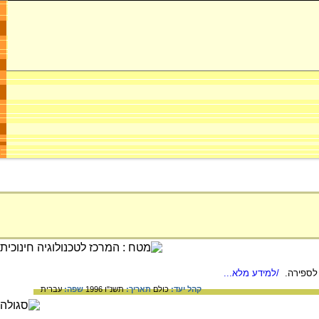
/למידע מלא...
קהל יעד:
כולם
תאריך:
תשנ"ו 1996
שפה:
עברית