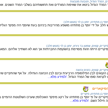
ם
,
המרד הגדול
,
הטבעת מטבעות
מרד הגדול ביטאו את שאיפות המורדים ואת תחושותיהם בשלבי המרד השונים. אופי
וסף בן מתתיהו
,
יוחנן בן לוי (מגוש חלב)
וש חלב על ידי יוסף בן מתתיהו מושפע מהיריבות ביניהם בעת שיוסף היה מפקד הגליל
יקריים
,
קנאים
,
שמעון בר גיורא
,
יוחנן בן לוי (מגוש חלב)
 הסיקריים הייתה זהות מסויימת בהשקפות החברתיות אך הוא לא השתייך אליהם. המא
יקריים
,
קנאים
,
כהנים וכהונה
הקנאים לבין הפילוסופיה הרביעית ובינם לבין הכהונה הגדולה. על אף שהתקייים שי
לקראת סופו של המרד הגדול.
/למידע מלא...
הסיקאריים
וסף בן מתתיהו
,
סיקריים
ה חילול השם.
/למידע מלא...