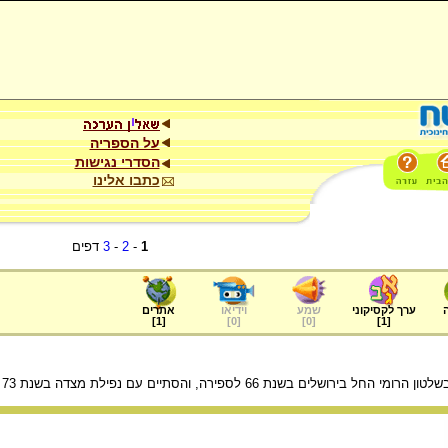
על הספריה
הסדרי נגישות
כתבו אלינו
1
-
2
-
3
דפים
ערך לקסיקוני
שמע
וידיאו
אתרים
]
1
[
]
0
[
]
0
[
]
1
[
שלים בשנת 66 לספירה, והסתיים עם נפילת מצדה בשנת 73 לספירה.