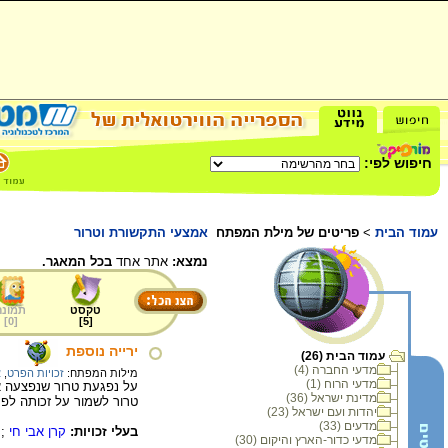
חיפוש לפי:
עמוד הבית
>
פריטים של מילת המפתח
אמצעי התקשורת וטרור
נמצא:
אתר אחד
בכל המאגר.
טקסט
תמונה
]
0
[
]
5
[
ירייה נוספת
עמוד הבית (26)
מדעי החברה (4)
מילות המפתח:
זכויות הפרט
,
א
מדעי הרוח (1)
על נפגעת טרור שנפצעה א
מדינת ישראל (36)
טרור לשמור על זכותה לפר
יהדות ועם ישראל (23)
מדעים (33)
בעלי זכויות:
קרן אבי חי
;
מדעי כדור-הארץ והיקום (30)