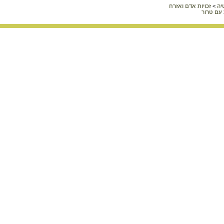
יה
>
זכויות אדם ואזרח
עם טרור