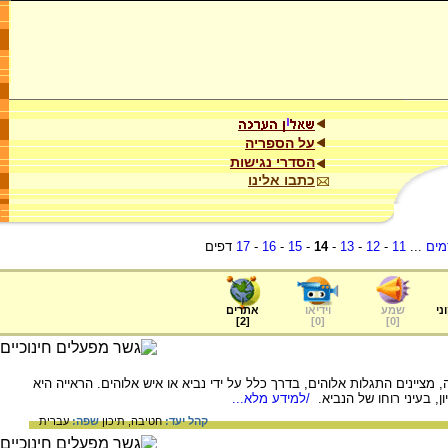
על הספריה
הסדרי נגישות
כתבו אלינו
מים
...
11
-
12
-
13
-
14
-
15
-
16
-
17
דפים
ני
שמע
וידיאו
אתרים
]
2
[
]
0
[
]
0
[
, מציינים התגלות אלוהים, בדרך כלל על ידי נביא או איש אלוהים. הראייה היא
ן, בעיני רוחו של הנביא.
/למידע מלא...
קהל יעד:
חטיבה,
תיכון
שפה:
עברית