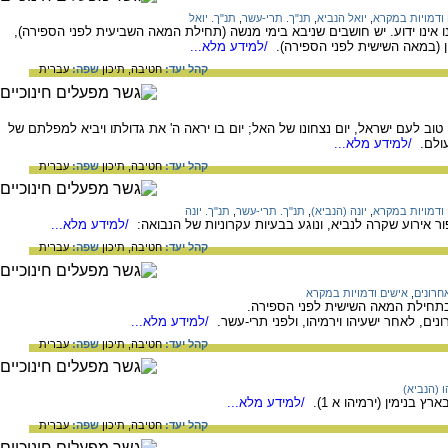
ודמויות במקרא
,
יואל הנביא
,
תנ"ך. תרי-עשר
,
תנ"ך. יואל
ו אינו ידוע. יש חושבים שניבא בימי מנשה (תחילת המאה השביעית לפני הספירה),
יון (במאה השישית לפני הספירה).
/למידע מלא...
קהל יעד:
חטיבה,
תיכון
שפה:
עברית
וב לעם ישראל, יום נצחונו של האל; יום בו יראה ה' את גדולתו ויביא למפלתם של
עולם.
/למידע מלא...
קהל יעד:
חטיבה,
תיכון
שפה:
עברית
ודמויות במקרא
,
יונה (הנביא)
,
תנ"ך. תרי-עשר
,
תנ"ך. יונה
 אירוע שקרה לנביא, ונוגע בבעיות עקרוניות של הנבואה:
/למידע מלא...
קהל יעד:
חטיבה,
תיכון
שפה:
עברית
חרונים
,
אישים ודמויות במקרא
 בתחילת המאה השישית לפני הספירה.
ים, לאחר ישעיהו וירמיהו, ולפני תרי-עשר.
/למידע מלא...
קהל יעד:
חטיבה,
תיכון
שפה:
עברית
ו (הנביא)
 בנימין (ירמיהו א 1).
/למידע מלא...
קהל יעד:
חטיבה,
תיכון
שפה:
עברית