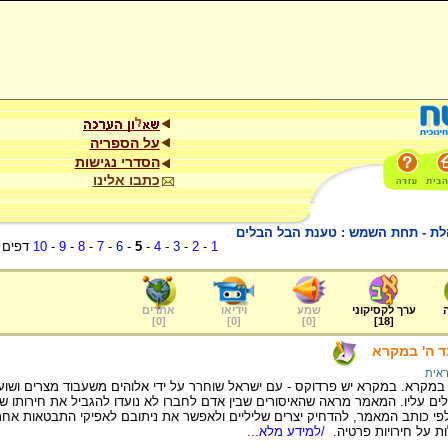
על הספריה
הסדרי נגישות
כתבו אלינו
הלת - תחת השמש : טענת הבל הבלים
1
-
2
-
3
-
4
-
5
-
6
-
7
-
8
-
9
-
10
דפים
ערך לקסיקוני
שמע
וידיאו
אתרים
]
0
[
]
0
[
]
0
[
]
18
[
ד ה' במקרא
ראית
במקרא. במקרא יש פרדוקס - עם ישראל שוחרר על ידי אלוהים משעבוד מצרים ושו
ים עליו. המאמר מראה שהאיסורים שבין אדם לחברו לא נועדו להגביל את חירותו של 
, לפי כותב המאמר, להדחיק יצרים שליליים ולאפשר את ניתובם לאפיקי התבטאות
ת על חירויות פרטיה.
/למידע מלא...