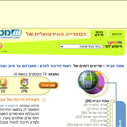
חיפוש לפי:
עמוד הבית
>
פריטים דומים של
רשות הדיבור לאדם : מאברהם עד איוב וקו
נמצאו:
74 טקסטים בנושא זה.
טקסט
תמונה
]
1
[
]
74
[
לשאלת חירותו של עוב
עמוד הבית (26)
מדעי החברה (4)
מילות המפתח:
פילוסופיה מק
מדעי הרוח (1)
המאמר דן במושג החירות 
מדינת ישראל (36)
ההגבלות והאיסורים המוטל
יהדות ועם ישראל (23)
יחסי אדם ואלוהים נועדו
מדעים (33)
ולצדק חייבת להטיל מגבלו
מדעי כדור-הארץ והיקום (30)