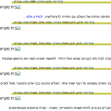
קהל יעד:
תיכון
תאריך:
1986
שפה:
עברית
 תפיסה מיתית של העולם עם חתירה לרציונליזציה.
/למידע מלא...
קהל יעד:
תיכון,
תיכון ומעלה
תאריך:
תמוז- אלול, תשנ"ה
שפה:
עברית
קהל יעד:
תיכון,
תיכון ומעלה
תאריך:
תמוז-אלול, תשנ"ה
שפה:
עברית
דו לבדו ולא כקביעה שהוא האל היחיד. למעשה ישעיהו השני הוא הראשון שמנסח
קהל יעד:
תיכון,
תיכון ומעלה
תאריך:
תמוז-אלול, תשנ"ה
שפה:
עברית
בני האדם נמצאים על רצף ישותי אחד. האלים נוהגים כבני אדם והמעבר מאל לאדם
קהל יעד:
תיכון,
תיכון ומעלה
תאריך:
תמוז-אלול, תשנ"ה
שפה:
עברית
רים טבעיים להתרחשויות הסיטוריות. השניה - יוצרת מיתוסים מונותאיסטים.