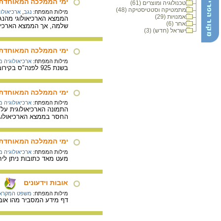
ימי הממלכה המאוחדת :
טכנולוגיה ומוצרים (61)
מתמטיקה וסטטיסטיקה (48)
מילות המפתח:
נגב
,
ארכיאולו
אמנויות (29)
הממצא הארכיאולוגי מהנגב
אחר (6)
שלמה, אך הממצא הארכיאול
ישראל (חדש) (3)
ימי הממלכה המאוחדת :
מילות המפתח:
ארכיאולוגיה 
בשנת 925 לפנה"ס בקירוב ערך שישק מלך מצרים מסע צבאי לארץ כנען. מסע זה הביא לחורבנם של אתרים רבים, כפי שעולה מהעדות הכתובה ומהממצא הארכיאולוגי.
ימי הממלכה המאוחדת 
מילות המפתח:
ארכיאולוגיה 
התמונה הארכיאולוגית על
החסר בממצא הארכיאולוגי. החל משנת 1990 נשמעות גישות המערערו
ימי הממלכה המאוחדת :
מילות המפתח:
ארכיאולוגיה 
מעט מאד כתובות ניתן ליח
אובות וידעונים
מילות המפתח:
משפט המקרא
דף מידע המסביר מהו אוב 