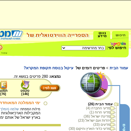
חיפוש לפי:
עמוד הבית
>
פריטים דומים של
עיקול בנוסח תקופת המקרא?
נמצאו:
280 פריטים בנושא זה.
טקסט
תמונה
]
76
[
]
146
[
ימי הממלכה המאוחדת :
עמוד הבית (26)
מדעי החברה (4)
מילות המפתח:
שלמה (המלך)
מדעי הרוח (1)
המקבילות הארכיאולוגיות 
מדינת ישראל (36)
בארץ ישראל של אותם ימי
יהדות ועם ישראל (23)
מדעים (33)
מדעי כדור-הארץ והיקום (30)