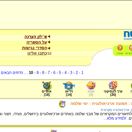
על הספריה
הסדרי נגישות
כתבו אלינו
1
-
2
-
3
-
4
-
5
-
6
-
7
-
8
-
9
-
10
...
הדפים הבאים
.
ערך לקסיקוני
שמע
וידיאו
אתרים
]
18
[
]
14
[
]
0
[
]
26
[
 תמונה ארכיאולוגית - ימי שלמה
,
ארכיאולוגיה מקראית
לתיאורים המקראיים של מבני שלמה באתרים ארכיאולוגיים בירושלים, מגידו, חצור ו
ם.
/למידע מלא...