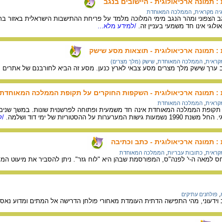
 תמונה ארכיאולוגית - היישובים בנגב
גיה מקראית
,
הממלכה המאוחדת
 הצפוני ומהר הנגב מימי המלוכה מלמד על פריחת ההתישבות הישראלית באזור בתק
וגי אינו חד משמעי בעניין זה.
/למידע מלא...
 תמונה ארכיאולוגית - תוצאות מסע שישק
מקראית
,
הממלכה המאוחדת
,
שישק (מלך מצרים)
: תמונה ארכיאולוגית - השקפות החוקרים על תקופת הממלכה המאוחדת
מקראית
,
הממלכה המאוחדת
 תקופת הממלכה המאוחדת אינה חד משמעית ופתוחה לפרשנוית שונות. במשך שני
ת על ההסטוריות של ימי דוד ושלמה.
/ל
 תמונה ארכיאולוגית - כתב וכתיבה
מקראית
,
כתובות עבריות
,
הממלכה המאוחדת
ס למאה ה-י' לפנה"ס, המפורסמת שבהן היא "לוח גזר". ניתן להסביר את מיעוט ה
,
פולחנים עתיקים
וידעוני, מהי התפישה הדתית העומדת מאחורי פולחן הדרישה אל המתים ומדוע נאסר