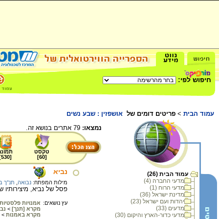
חיפוש לפי:
עמוד הבית
>
פריטים דומים של
אושפזין : שבע נשים
נמצאו:
79 אתרים בנושא זה.
טקסט
תמונה
]
530
[
]
60
[
נביא
עמוד הבית (26)
מדעי החברה (4)
מילות המפתח:
נבואה
,
תנ"ך ב
מדעי הרוח (1)
פסל של נביא, מיצירותיו של
מדינת ישראל (36)
יהדות ועם ישראל (23)
עץ נושאים:
אמנויות פלסטיות
מדעים (33)
מקרא [תנך]
>
נב
מדעי כדור-הארץ והיקום (30)
מקרא באמנות
>