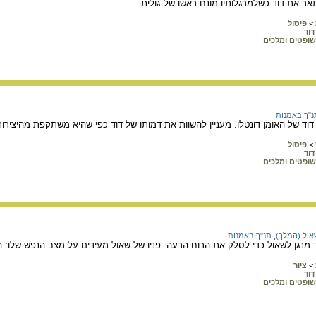
ר את דוד כשלמרגלותיו מונח ראשו של גולית.
>
פיסול
דוד
שופטים ומלכים
נ"ך באמנות
דוד של האומן דונטלו. מעניין להשוות את דמותו של דוד כפי שהיא משתקפת מהיצירות
>
פיסול
דוד
שופטים ומלכים
אול (המלך)
,
תנ"ך באמנות
ד מנגן לשאול כדי לסלק את הרוח הרעה. פניו של שאול מעידים על מצב הנפש שלו: ה
>
ציור
דוד
שופטים ומלכים