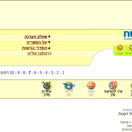
על הספריה
הסדרי נגישות
כתבו אלינו
1
-
2
-
3
-
4
-
5
-
6
-
7
-
8
-
9
-
10
דפים
ערך לקסיקוני
שמע
וידיאו
אתרים
]
79
[
]
0
[
]
0
[
]
4
[
אמנות
 דונטלו.
>
פיסול
ואה
נביאים