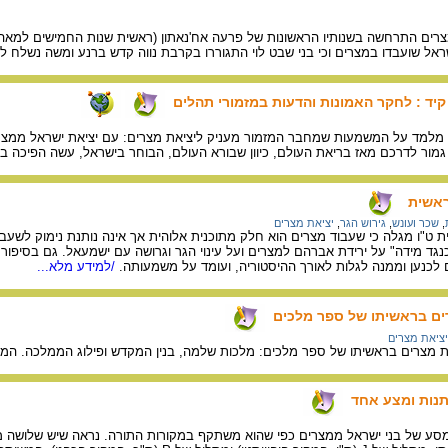
אל שועבדו במצרים וכי בני שבט לוי התגוררו בקרבת נווה קדש ברנע ומשה נשלח ל
יד : לחקר האמונות והדעות במזמורי תהלים
ם מלמד על המשמעות שמחבר המזמור מעניק ליציאת מצרים: עם יציאת ישראל ממצרי
 גמור לדרכם מאז בריאת העולם, כיוון שבורא העולם, הבוחר בישראל, עשה הפיכה ב
ראשית
,
שכר ועונש
,
גירוש הגר
,
יציאת מצרים
 ט"ו מגלה כי שעבוד מצרים הוא חלק מתוכנית אלוהית אך אינה נותנת נימוק לשעב
נגד מידה" על ירידת אברהם למצרים ועל עינוי הגר וגרושה עם ישמעאל. גם בסיפור
לכנען וממנה לגלות לאורך ההיסטוריה, ועומד על משמעותה.
/למידע מלא...
ים בראשיתו של ספר מלכים
יציאת מצרים
ת מצרים בראשיתו של ספר מלכים: מלכות שלמה, בנין המקדש ופילוג הממלכה. המא
תנות ומצע אחד