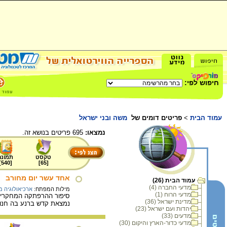
חיפוש לפי:
עמוד הבית
>
פריטים דומים של
משה ובני ישראל
נמצאו:
695 פריטים בנושא זה.
טקסט
תמונה
]
540
[
]
65
[
אחד עשר יום מחורב
עמוד הבית (26)
מדעי החברה (4)
מילות המפתח:
ארכיאולוגיה 
מדעי הרוח (1)
סיפור ההרפתקה המחקרית 
מדינת ישראל (36)
נמצאת קדש ברנע בה חנו
יהדות ועם ישראל (23)
מדעים (33)
מדעי כדור-הארץ והיקום (30)