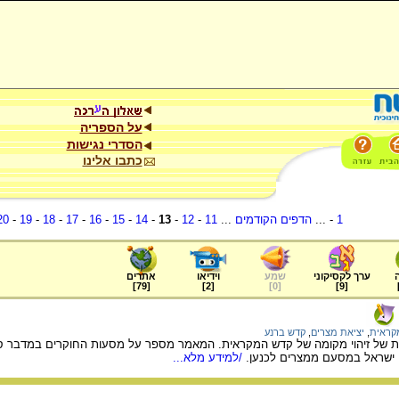
על הספריה
הסדרי נגישות
כתבו אלינו
1
- ...
הדפים הקודמים
...
11
-
12
-
13
-
14
-
15
-
16
-
17
-
18
-
19
-
20
ערך לקסיקוני
שמע
וידיאו
אתרים
]
79
[
]
2
[
]
0
[
]
9
[
מקראית
,
יציאת מצרים
,
קדש ברנע
של זיהוי מקומה של קדש המקראית. המאמר מספר על מסעות החוקרים במדבר סיני 
 ישראל במסעם ממצרים לכנען.
/למידע מלא...