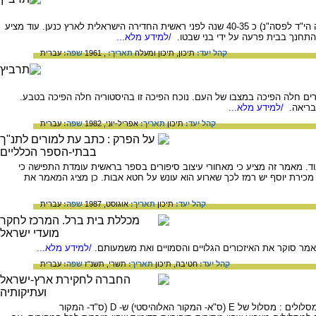
המאמר משער כי יציאת מצרים התרחשה בשנותיו הראשונות של פרעה אח'נאתון (ראשית שנות החמישים למאה הי"ד לפסה"נ) כ 40-35 שנה לפני ראשית החדירה הישראלית לארץ כנען. עוד מציע
התחנך בבית פרעה על ידי בני שבטו.
/למידע מלא...
קהל יעד:
תיכון,
תיכון ומעלה
תאריך:
, 1961
שפה:
עברית
ם חלה הפיכה במצבו של העם. נוכח הפיכה זו בהיסטוריה חלה הפיכה בטבע.
בריאה.
/למידע מלא...
קהל יעד:
תיכון
תאריך:
אפריל-יוני, 1982
שפה:
עברית
וד. מאמר זה מציע כי מאחורי עיצוב סיפורים בספר בראשית עומדת התפישה כי
 מכירת יוסף יש רמז לכך שארוע הוא עונש על חטא אבות. כן מציג המאמר את
קהל יעד:
תיכון
תאריך:
אוגוסט, 1987
שפה:
עברית
מר סוקר את האיזכורים הגלויים והסמויים ואת משמעותם.
/למידע מלא...
קהל יעד:
חטיבה,
תיכון
תאריך:
תשרי, תשנ"ז
שפה:
עברית
המאמר בוחן את סיפור המסע של בני ישראל ממצרים כפי שהוא משתקף במקורות התורה. נראה שיש שלושה מסלולים : מסלול של E (ס"א- המקור האלוהיסטי) ש- D (ס"ד- המקור