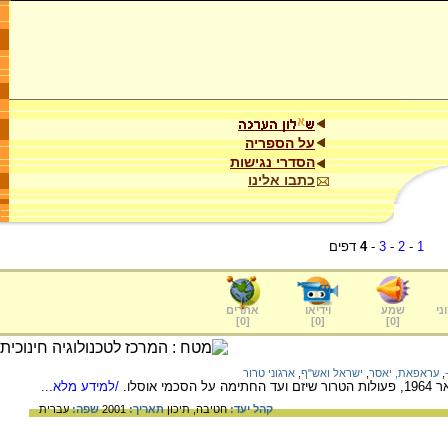
על הספריה
הסדרי נגישות
כתבו אלינו
1
-
2
-
3
-
4
דפים
ני
שמע
וידיאו
אתרים
]
0
[
]
0
[
]
0
[
,
עראפאת, יאסר
,
ישראל ואש"ף
,
ארגוני טרור
וסלו.
/למידע מלא...
קהל יעד:
חטיבה,
תיכון
תאריך:
2001
שפה:
עברית