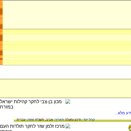
דע מלא...
קהל יעד:
תיכון ומעלה
תאריך:
אביב, תשנ"ח
שפה:
עברית