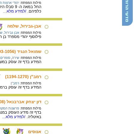
מילות המפתח:
יהודי ארצות 
החל במאה 
כלפיהם.
/למידע מלא...
אבן-גבירול, שלמה
מילות המפתח:
אבן גבירול, ש
פילוסוף יהודי מספרד בן המאה ה-11 המפורסם בשירתו הדתית, שהשפיעה רבות על מקובלים ספרדים, ובמסות הפילוסופיות שכת
שמואל הנגיד (993-1056)
מילות המפתח:
שירה
,
סופרים 
המידע בדף זה עוסק במשור
רמב"ן (1194-1270)
מילות המפתח:
רמב"ן
המידע בדף זה עוסק ברמב"ן - רבי 
דון יצחק אברבנאל (1437-1508)
מילות המפתח:
פרשנות המקר
באיטליה.
/למידע מלא...
אנוסים