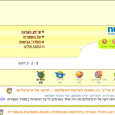
על הספריה
הסדרי נגישות
כתבו אלינו
1
-
2
-
3
דפים
ערך לקסיקוני
שמע
וידיאו
אתרים
]
4
[
]
0
[
]
0
[
]
0
[
 והי"ב: בין אשכנז לארצות האסלאם: ו. הזיקה אל הרציונליזם
המרת דת
,
רציונליזם
,
יהדות ואסלאם
,
יהודי ארצות האסלאם
ה זיקה אל הרציונליזם וזה היה אחד הגורמים לריבוי ההמרות בספרד הנוצרית.
/למי
 רקע כלכלי וחברתי בח'ליפות המוסלמית במאות התשיעית והעשירית