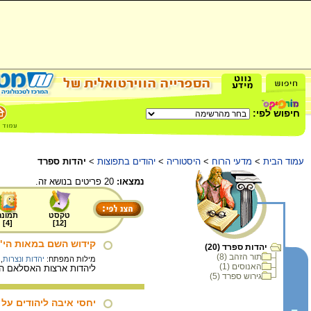
חיפוש לפי:
עמוד הבית
>
מדעי הרוח
>
היסטוריה
>
יהודים בתפוצות
>
יהדות ספרד
נמצאו:
20 פריטים בנושא זה.
טקסט
תמונה
]
4
[
]
12
[
קידוש השם במאות הי"א
יהדות ספרד (20)
תור הזהב (8)
מילות המפתח:
יהדות ונצרות
,
האנוסים (1)
ליהדות ארצות האסלאם הית
גירוש ספרד (5)
יחסי איבה ליהודים על