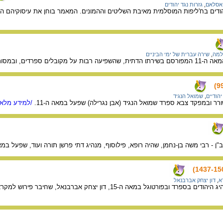
האסלאם
,
גזרות נגד יהודים
ה- 9 סבלו היהודים בח'ליפות המוסלמית מאיבת השליטים וההמונים. המאמר בוחן את עיסוק
למה
,
שירה עברית של ימי הביניים
ב "תיקון מידות הנפש" ו"מקור חיים"
יהודיים
,
שמואל הנגיד
ר ובמפקד צבא ספרד שמואל הנגיד (אבן נגרילה) שפעל במאה ה-11.
/למידע מלא.
משה בן-נחמן, שהיה רופא, פילוסוף, מנהיג דתי פרשן תורה ועוד, שפעל במאה ה-13 בספרד ובארץ ישראל (עכו וירו
א
,
דון יצחק אברבנאל
בדף זה מידע העוסק במנהיג היהודים בספרד ובפורטוגל במאה ה-15