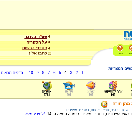
על הספריה
הסדרי נגישות
כתבו אלינו
נשים המצריות
1
-
2
-
3
-
4
-
5
-
6
-
7
-
8
-
9
-
10
...
הדפים הבאים
.
ערך לקסיקוני
שמע
וידיאו
אתרים
]
78
[
]
0
[
]
0
[
]
6
[
 מתן תורה
,
מעמד הר סיני
,
תנ"ך באמנות
,
כתבי-יד מאוירים
אשי הציפורים, כתב יד מאוייר, גרמניה המאה ה- 14.
/למידע מלא...