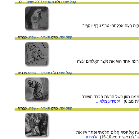
קהל יעד:
כולם
תאריך:
2007
שפה:
כולם
ָעָה אֲכָלָתְהוּ טָרֹף טֹרַף יוֹסֵף:"
קהל יעד:
כולם
תאריך:
-
שפה:
עברית
ֶחָד הוּא אֵת אֲשֶׁר הָאֱלֹהִים עֹשֶׂה
קהל יעד:
כולם
תאריך:
-
שפה:
עברית
ממנו מזון בשל הרעת הכבד השורר
שית מב 6)
/למידע מלא...
קהל יעד:
כולם
תאריך:
-
שפה:
עברית
ֵף חֲלוֹם חָלַמְתִּי וּפֹתֵר אֵין אֹתוֹ
ֹה:" (בראשית מא 15-16)
/למידע