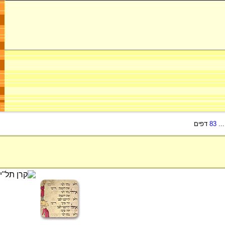
..
83
דפים