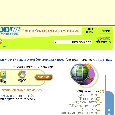
חיפוש לפי:
עמוד הבית
>
פריטים דומים של
סיפורי הנביאים של אישק נישבורי : יוסף וה
נמצאו:
657 פריטים בנושא זה.
טקסט
תמונה
]
532
[
]
41
[
הגדת ראשי הציפורים :
עמוד הבית (26)
מדעי החברה (4)
מילות המפתח:
הגדה של פסח
מדעי הרוח (1)
איור מתן תורה מתוך הגדת ר
מדינת ישראל (36)
יהדות ועם ישראל (23)
מדעים (33)
מדעי כדור-הארץ והיקום (30)