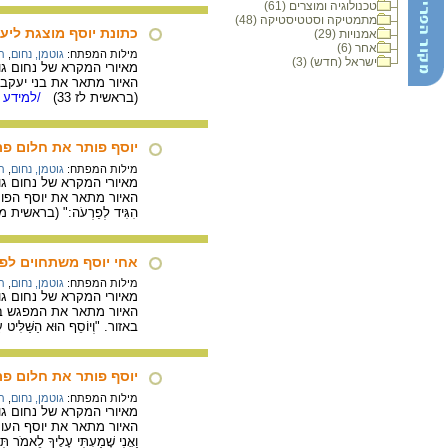
טכנולוגיה ומוצרים (61)
מתמטיקה וסטטיסטיקה (48)
כתונת יוסף מוצגת ליע
אמנויות (29)
אחר (6)
מילות המפתח:
גוטמן, נחום
,
ת
ישראל (חדש) (3)
מאיורי המקרא של נחום גוטמן, 1940. 18.5X16 ס"מ. דיו פחם וגואש
האיור מתאר את בני יעקב מציגים
(בראשית לז 33)
/למידע מ
יוסף פותר את חלום פ
מילות המפתח:
גוטמן, נחום
,
ת
מאיורי המקרא של נחום גוטמן, 1940. 18X20 ס"מ. דיו גואש לבן ו
האיור מתאר את יוסף הפותר את
הִגִּיד לְפַרְעֹה:" (בראשית מא 
אחי יוסף משתחוים לפנ
מילות המפתח:
גוטמן, נחום
,
ת
מאיורי המקרא של נחום גוטמן, 1940. 24X14 ס"מ. דיו גואש לבן ו
האיור מתאר את המפגש בין
באזור. "וְיוֹסֵף הוּא הַשַּׁלִּיט עַ
יוסף פותר את חלום פ
מילות המפתח:
גוטמן, נחום
,
ת
מאיורי המקרא של נחום גוטמן, 1933. 22.7X29 ס"מ. עיפרון פחם ו
האיור מתאר את יוסף העומד לפ
וַאֲנִי שָׁמַעְתִּי עָלֶיךָ לֵאמֹר ת