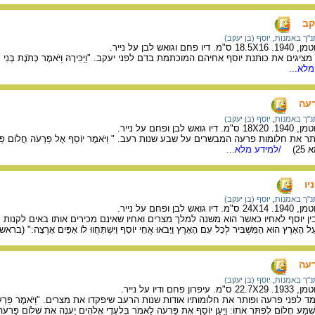
קב
נ"ך באמנות
,
יוסף (בן יעקב)
 לבן על נייר.
 את כותנת יוסף אחיהם המוכתמת בדם לפני יעקב. "וַיַּכִּירָהּ וַיֹּאמֶר כְּתֹנֶת בְּנִי חַיָּה ר
לא...
רעה
נ"ך באמנות
,
יוסף (בן יעקב)
פחם על נייר.
 חלומות פרעה המבשרים על שבע שנות רעב. " וַיֹּאמֶר יוֹסֵף אֶל פַּרְעֹה חֲלוֹם פַּרְעֹה א
25)
/למידע מלא...
יו
נ"ך באמנות
,
יוסף (בן יעקב)
פחם על נייר.
 יוסף לאחיו כאשר הוא משנה למלך מצרים ואחיו שאינם מכירים אותו באים לקנות 
ל הָאָרֶץ הוּא הַמַּשְׁבִּיר לְכָל עַם הָאָרֶץ וַיָּבֹאוּ אֲחֵי יוֹסֵף וַיִּשְׁתַּחֲווּ לוֹ אַפַּיִם אָרְצָה:" (ברא
רעה
נ"ך באמנות
,
יוסף (בן יעקב)
דיו על נייר.
ני פרעה ופותר את חלומותיו אודות שנות הרעב שיפקדו את מצרים. "וַיֹּאמֶר פַּרְעֹה אֶל יוֹס
ִּשְׁמַע חֲלוֹם לִפְתֹּר אֹתוֹ: וַיַּעַן יוֹסֵף אֶת פַּרְעֹה לֵאמֹר בִּלְעָדָי אֱלֹהִים יַעֲנֶה אֶת שְׁלוֹם פַּרְע