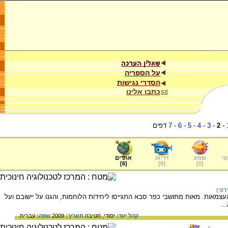
על הספריה
הסדרי נגישות
כתבו אלינו
-
2
-
3
-
4
-
5
-
6
-
7
דפים
ני
שמע
וידיאו
אתרים
]
6
[
]
0
[
]
0
[
וני)
ות. מאות מתושבי כפר סבא התגייסו ליחידות הלוחמות, והגנו על יישובם ועל
..
קהל יעד:
יסודי,
חטיבה
תאריך:
2009
שפה:
עברית