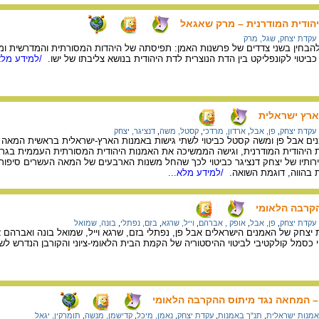
הודית המודרנית – מרק שאגאל
עקדת יצחק
,
שגל, מרק
 להבחין בשני צדדים של פרשנות האמן: תפיסתה של היהדות המסורתית והמדרשית ו
 כביטוי לקונפליקט בין הדת הנוצרית לדת היהודית בנושא צליבתו של ישו.
/למידע מלא
ארץ ישראלית
עקדת יצחק
,
פן, אבל
,
ארדון, מרדכי
,
קסטל, משה
,
דנציגר, יצחק
ת היהודית המודרנית, וגישה הממשיכה את האמנות היהודית המסורתית העממית בגרס
יצירותיו של יצחק דנציגר כביטוי לכך שהחל משנות הארבעים של המאה העשרים סיפור
ות בהווה, דוגמת השואה.
/למידע מלא...
קרבה הלאומי
עקדת יצחק
,
פן, אבל
,
אופק , אברהם
,
וייל, שרגא
,
בזם, נפתלי
,
בונה, שמואל
 יצחק של האמנים הישראלים אבל פן, נפתלי בזם, שרגא וייל, שמואל בונה ואברהם 
כסמל קולקטיבי לביטוי ההיסטוריה של הקמת הבית הלאומי-ציוני והקורבן הנדרש לשם
 – המחאה נגד מיתוס ההקרבה הלאומי
אמנות ישראלית
,
תנ"ך באמנות
,
עקדת יצחק
,
נאמן, מיכל
,
קדישמן, מנשה
,
תומרקין, יגאל