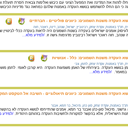
ו לזהות את המדינה ואת המפעל הציוני עם כיבוש ואלימות צבאית חסרת תועלת ותכלי
אה כי הם החלו להשתמש בנושא העקדה באמנות שלהם כמחאה נגד מדיניות הכיבוש
נושא העקדה משנות השמונים: כיוונים פוליטיים - חברתיים
ת
,
תנ"ך באמנות
,
עקדת יצחק
,
רבינוביץ, ישראל
,
שנהב, דינה
,
ראוכר, חוה
לעיסוק אומנים ישראלים בעקידה בשנות השמונים היה לראות בעקדה ככלי לביטויין של
 שנהב, חוה ראוכר וישראל רבינוביץ מדגימות גישה זו.
/למידע מלא...
נושא העקדה משנות השמונים: כלל - אנושיות
ת
,
תנ"ך באמנות
,
עקדת יצחק
,
לחמן, צבי
מן בנושא העקדה. ביצירותיו של האמן משמעות העקדה היא קורבן לאומי. לחמן מושפע 
ם במאמר.
/למידע מלא...
נושא העקדה משנות השמונים: כיוונים תיאולוגיים - השיבה אל הטקסט המק
תנ"ך באמנות
,
עקדת יצחק
,
סגן כהן, מיכאל
,
בר חמא, אבנר
גרשוני, מיכאל סגן-כהן ואבנר בר חמא, אמנים שהתייחסו לנושא העקדה לא בהקשר 
ות הישראלית, אלא בהקשר למקורות ולחשיבות העקדה בזהותם היהודית.
/למידע מל