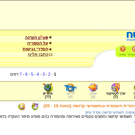
על הספריה
הסדרי נגישות
כתבו אלינו
1
-
2
-
3
-
4
-
5
-
6
-
7
דפים
ערך לקסיקוני
שמע
וידיאו
אתרים
]
77
[
]
0
[
]
0
[
]
7
[
ית העממית ובתשמישי קדושה (מאות 16 - 20)
אמנות
,
תשמישי קדושה
,
עקדת יצחק
תשמישי קדושה וחפצים טקסיים מאירופה ומהמזרח בהם מופיע סיפור העקדה בדגש
..