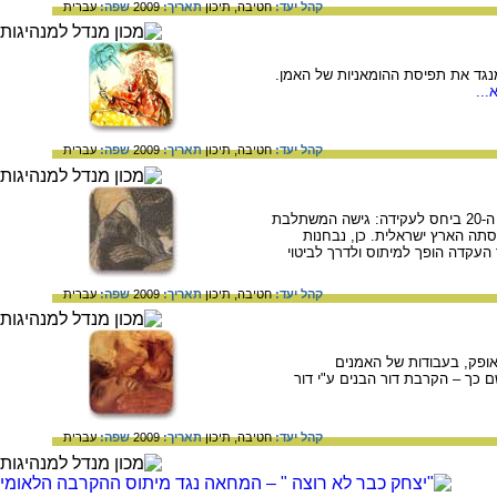
קהל יעד:
חטיבה,
תיכון
תאריך:
2009
שפה:
עברית
מנגד את תפיסת ההומאניות של האמן.
...
קהל יעד:
חטיבה,
תיכון
תאריך:
2009
שפה:
עברית
בחינת יצירותיהם של האמנים אבל פן ומשה קסטל כביטוי לשתי גישות באמנות הארץ-ישראלית בראשית המאה ה-20 ביחס לעקידה: גישה המשתלבת
תה הארץ ישראלית. כן, נבחנות
 העקדה הופך למיתוס ולדרך לביטוי
קהל יעד:
חטיבה,
תיכון
תאריך:
2009
שפה:
עברית
אופק, בעבודות של האמנים
 כך – הקרבת דור הבנים ע"י דור
קהל יעד:
חטיבה,
תיכון
תאריך:
2009
שפה:
עברית