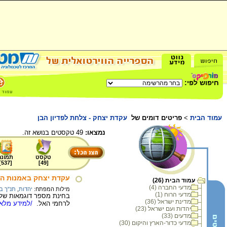
חיפוש לפי:
עמוד הבית
>
פריטים דומים של
עקדת יצחק - צלחת לפדיון הבן
נמצאו:
49 טקסטים בנושא זה.
טקסט
תמונה
]
537
[
]
49
[
עקדת יצחק באמנות היהוד
עמוד הבית (26)
מדעי החברה (4)
מילות המפתח:
יהדות
,
תנ"ך ב
מדעי הרוח (1)
בחינת מספר דוגמאות של 
מדינת ישראל (36)
לרחמי האל.
/למידע מלא.
יהדות ועם ישראל (23)
מדעים (33)
מדעי כדור-הארץ והיקום (30)