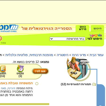
חיפוש לפי:
עמוד הבית
>
מדעי הרוח
>
היסטוריה
>
מהפכות תרבותיות, פוליטיות וכלכליות
>
תמ
נמצאו:
12 פריטים בנושא זה.
טקסט
תמונה
]
11
[
]
1
[
המשפחה טובלת באמבטיה,
תמורות דמוגרפיות (12)
מילות המפתח:
היגיינה
,
מאה ת
התמותה והוא אחד מן הגורמ