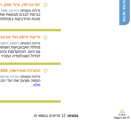
יום כביסה, ציור שמן, המ
מילות המפתח:
היגיינה
,
מאה ת
סכנת ההידבקות במחלות והת
זריקת חיסון נגד אבעבועו
מילות המפתח:
רפואה
,
חיסוני
לגידול האוכלוסייה המהיר 
ההגירה מאירופה, 1914-1850
מילות המפתח:
הגירה
,
אירופה
המפה מציגה את יעדי ההגירה מאירופה מאמצע המאה ה- 19
מלא...
נמצאו:
12 פריטים בנושא זה.