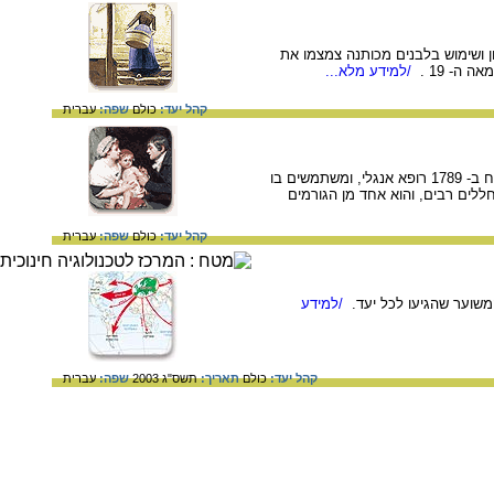
ית. היצע רב יותר של סבון ושימוש בלבנים מכותנה צמצמו את
ה- 19 .
/למידע מלא...
קהל יעד:
כולם
שפה:
עברית
מחלת האבעבועות השחורות היא מחלה מידבקת שעלולה לגרום לסיבוכים ואף למוות. את החיסון למחלה פיתח ב- 1789 רופא אנגלי, ומשתמשים בו
טות מגפות שהיו מפילות חללים רבים, והוא אחד מן הגורמים
קהל יעד:
כולם
שפה:
עברית
/למידע
קהל יעד:
כולם
תאריך:
תשס"ג 2003
שפה:
עברית