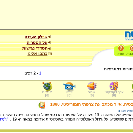
על הספריה
הסדרי נגישות
כתבו אלינו
ורות דמוגרפיות
1
-
2
דפים
ערך לקסיקוני
שמע
וידיאו
אתרים
]
0
[
]
0
[
]
0
[
]
0
[
 איור מכתב עת צרפתי הומוריסטי, 1860
שע עשרה
רחצה באמבטיה במחצית השנייה של המאה ה- 19 מעידה על השיפור ההדרגתי שחל בתנאי ההיג
ים שהשפיעו על גידול האוכלוסייה המהיר באוכלוסיית אירופה במאה ה- 19 .
/למיד