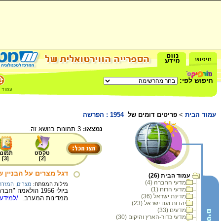
חיפוש לפי:
עמוד הבית
>
פריטים דומים של
1954 : הפרשה
נמצאו:
3 תמונות בנושא זה.
טקסט
תמונה
]
3
[
]
2
[
דגל מצרים על הבניין של חבר
עמוד הבית (26)
מדעי החברה (4)
מילות המפתח:
מצרים
,
המזרח 
מדעי הרוח (1)
מדינת ישראל (36)
ממדינות המערב.
/למידע 
יהדות ועם ישראל (23)
מדעים (33)
מדעי כדור-הארץ והיקום (30)