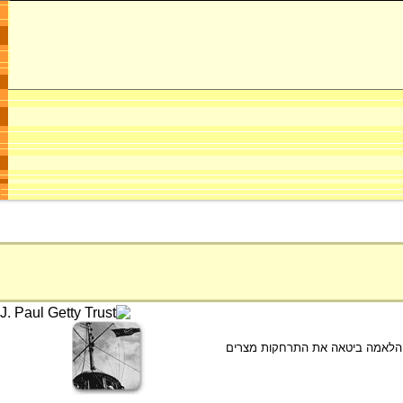
ולאמה "חברת תעלת סואץ" על ידי נשיא מצרים גַמַאל עַבְּד אל נַאצֶר (שלט בשנים 1970-1954). ההלאמה ביטאה את התרחקות מצרים